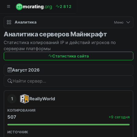
mcrating
.org
2
8
1
2
Аналитика
Меню
Аналитика серверов Майнкрафт
Статистика копирований IP и действий игроков по
серверам платформы
Статистика сайта
Август 2026
1
ReallyWorld
507
+9 сегодня