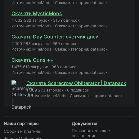
Источник: MineMods
·
Связь: категория: datapack
Скачать MysticMons
4 032 532 загрузок
·
315 подписок
Источник: MineMods
·
Связь: категория: datapack
Скачать Day Counter: счётчик дней
2 100 983 загрузок
·
669 подписок
Источник: MineMods
·
Связь: категория: datapack
Скачать Guns ++
1 475 618 загрузок
·
968 подписок
Источник: MineMods
·
Связь: категория: datapack
Скачать Scarecrow Obliterator | Datapack
1 369 273 загрузок
·
0 подписок
Источник: MineMods
·
Связь: категория: datapack
Наши партнёры
Документы
Пользовательское
Сборки и плагины
соглашение
Форум Майнкрафт