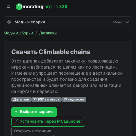
mcrating
.org
8
2
8
Моды и сборки
Меню
Моды и сборки
/
Датапаки
Скачать Climbable chains
Этот датапак добавляет механику, позволяющую
игрокам взбираться по цепям как по лестницам.
Изменение упрощает перемещение в вертикальном
пространстве и будет полезно для создания
функциональных элементов декора или навигации
на картах и серверах.
Датапаки
71 907 загрузок
77 подписок
Выбрать версию
Установить через MCLauncher
Открыть источник