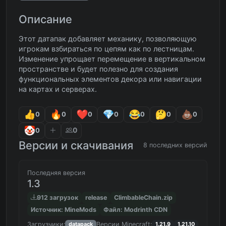
Описание
Этот датапак добавляет механику, позволяющую
игрокам взбираться по цепям как по лестницам.
Изменение упрощает перемещение в вертикальном
пространстве и будет полезно для создания
функциональных элементов декора или навигации
на картах и серверах.
0
0
0
0
0
0
0
0
0
Версии и скачивания
8 последних версий
Последняя версия
1.3
912 загрузок
release
ClimbableChain.zip
Источник: MineMods
Файл: Modrinth CDN
Загрузчики:
Версии Minecraft:
datapack
1.21.9
1.21.10