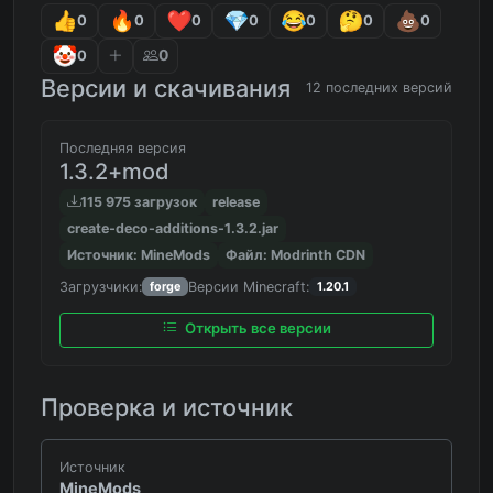
0
0
0
0
0
0
0
0
0
Версии и скачивания
12 последних версий
Последняя версия
1.3.2+mod
115 975 загрузок
release
create-deco-additions-1.3.2.jar
Источник: MineMods
Файл: Modrinth CDN
Загрузчики:
Версии Minecraft:
forge
1.20.1
Открыть все версии
Проверка и источник
Источник
MineMods