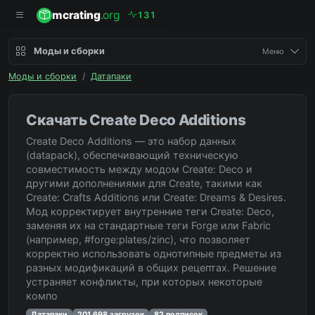
mcrating
.org
1
3
1
Моды и сборки
Меню
Моды и сборки
/
Датапаки
Скачать Create Deco Additions
Create Deco Additions — это набор данных
(datapack), обеспечивающий техническую
совместимость между модом Create: Deco и
другими дополнениями для Create, такими как
Create: Crafts Additions или Create: Dreams & Desires.
Мод корректирует внутренние теги Create: Deco,
заменяя их на стандартные теги Forge или Fabric
(например, #forge:plates/zinc), что позволяет
корректно использовать однотипные предметы из
разных модификаций в общих рецептах. Решение
устраняет конфликты, при которых некоторые
компо
Датапаки
201 698 загрузок
82 подписок