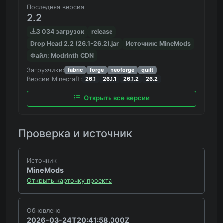
Последняя версия
2.2
3 034 загрузок
release
Drop Head 2.2 (26.1-26.2).jar
Источник: MineMods
Файл: Modrinth CDN
Загрузчики:
fabric
forge
neoforge
quilt
Версии Minecraft:
26.1
26.1.1
26.1.2
26.2
Открыть все версии
Проверка и источник
Источник
MineMods
Открыть карточку проекта
Обновлено
2026-03-24T20:41:58.000Z