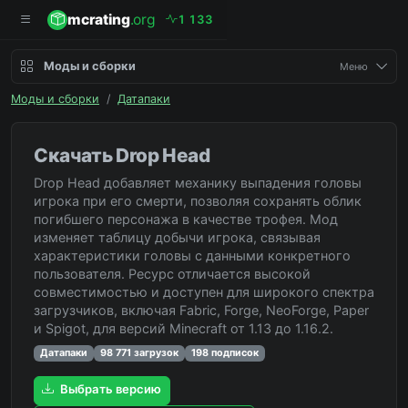
mcrating
.org
1
1
3
3
Моды и сборки
Меню
Моды и сборки
/
Датапаки
Скачать Drop Head
Drop Head добавляет механику выпадения головы
игрока при его смерти, позволяя сохранять облик
погибшего персонажа в качестве трофея. Мод
изменяет таблицу добычи игрока, связывая
характеристики головы с данными конкретного
пользователя. Ресурс отличается высокой
совместимостью и доступен для широкого спектра
загрузчиков, включая Fabric, Forge, NeoForge, Paper
и Spigot, для версий Minecraft от 1.13 до 1.16.2.
Датапаки
98 771 загрузок
198 подписок
Выбрать версию