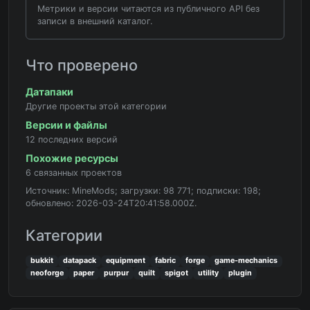
Метрики и версии читаются из публичного API без
записи в внешний каталог.
Что проверено
Датапаки
Другие проекты этой категории
Версии и файлы
12 последних версий
Похожие ресурсы
6 связанных проектов
Источник: MineMods; загрузки: 98 771; подписки: 198;
обновлено: 2026-03-24T20:41:58.000Z.
Категории
bukkit
datapack
equipment
fabric
forge
game-mechanics
neoforge
paper
purpur
quilt
spigot
utility
plugin