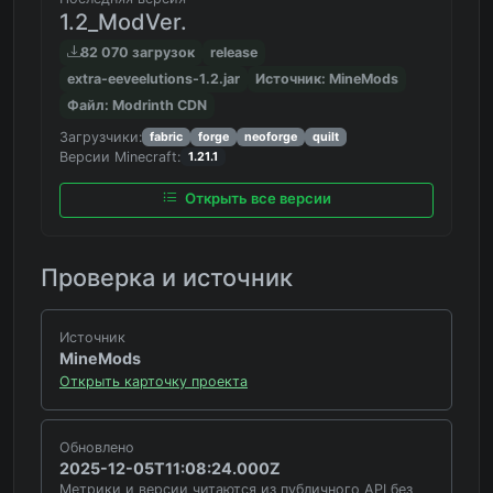
1.2_ModVer.
82 070 загрузок
release
extra-eeveelutions-1.2.jar
Источник: MineMods
Файл: Modrinth CDN
Загрузчики:
fabric
forge
neoforge
quilt
Версии Minecraft:
1.21.1
Открыть все версии
Проверка и источник
Источник
MineMods
Открыть карточку проекта
Обновлено
2025-12-05T11:08:24.000Z
Метрики и версии читаются из публичного API без