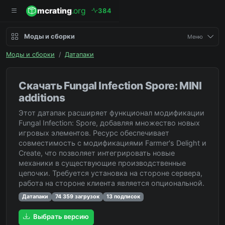
mcrating
.org
3
8
4
Моды и сборки
Меню
Моды и сборки
/
Датапаки
Скачать Fungal Infection Spore: MINI
additions
Этот датапак расширяет функционал модификации
Fungal Infection: Spore, добавляя множество новых
игровых элементов. Ресурс обеспечивает
совместимость с модификациями Farmer's Delight и
Create, что позволяет интегрировать новые
механики в существующие производственные
цепочки. Требуется установка на стороне сервера,
работа на стороне клиента является опциональной.
Датапаки
74 359 загрузок
13 подписок
Выбрать версию