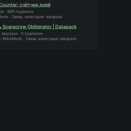
Counter: счётчик дней
ок
·
669 подписок
Mods
·
Связь: категория: datapack
 Scarecrow Obliterator | Datapack
 загрузок
·
0 подписок
к: MineMods
·
Связь: категория: datapack