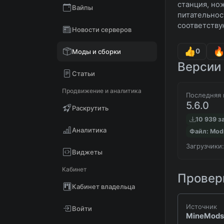
станция, но
Вайпы
питательност
соответству
Новости серверов
0
Моды и сборки
Версии 
Статьи
Продвижение и аналитика
Последняя 
5.6.0
Раскрутить
10 939 з
Аналитика
Файл: Mod
Загрузчики:
Виджеты
Кабинет
Проверк
Кабинет владельца
Источник
Войти
MineMods