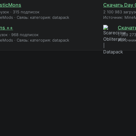
sticMons
Скачать Day 
рузок
·
315 подписок
2 100 983 загруз
neMods
·
Связь: категория: datapack
Источник: Mine
ns ++
Скачать
узок
·
968 подписок
1 369 273
neMods
·
Связь: категория: datapack
Источни