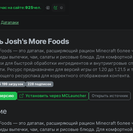
час на сайте:
9
2
5
чел.
Датапаки
 Josh's More Foods
 Foods — это датапак, расширяющий рацион Minecraft более
иды выпечки, чаи, салаты и рисовые блюда. Для комфортно
жи для быстрой обработки ингредиентов и внутриигровые с
и. Ресурс предназначен для версий игры от 1.20 до 1.21.5 и 
ющего ресурспака для корректного отображения контента.
5 199 загрузок
228 подписок
версию
Установить через MCLauncher
Открыть источник
ие
 Foods — это датапак, расширяющий рацион Minecraft более
иды выпечки, чаи, салаты и рисовые блюда. Для комфортно