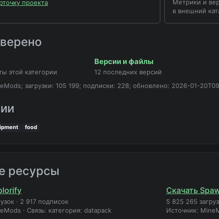
Метрики и вер
рточку проекта
в внешний кат
оверено
Версии и файлы
ты этой категории
12 последних версий
eMods; загрузки: 105 199; подписки: 228; обновлено: 2026-01-20T09
рии
ipment
food
е ресурсы
lorify
Скачать Spaw
рузок
·
2 917 подписок
5 825 265 загру
neMods
·
Связь: категория: datapack
Источник: Mine