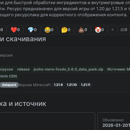
жи для быстрой обработки ингредиентов и внутриигровые с
и. Ресурс предназначен для версий игры от 1.20 до 1.21.5 и 
ющего ресурспака для корректного отображения контента.
0
0
0
0
0
0
0
0
и скачивания
версия
агрузок
release
joshs-more-foods_5.6.0_data_pack.zip
Источник: 
rinth CDN
Версии Minecraft:
datapack
1.21.9
1.21.10
1.21.11
а и источник
Обновлено
2026-01-20T