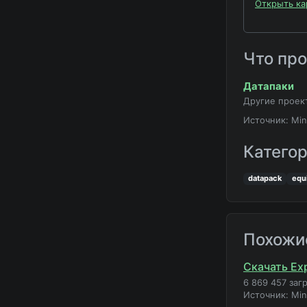
Открыть ка
Что пр
Датапаки
Другие проек
Источник: Min
Катего
datapack
equ
Похожи
Скачать Exp
6 869 457 заг
Источник: Mi