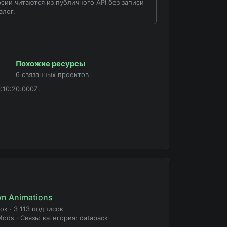
сии читаются из публичного API без записи
алог.
Похожие ресурсы
6 связанных проектов
:10:20.000Z.
n Animations
зок
·
3 113 подписок
Mods
·
Связь: категория: datapack