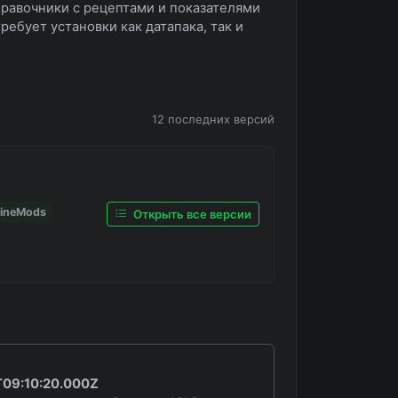
правочники с рецептами и показателями
требует установки как датапака, так и
12 последних версий
MineMods
Открыть все версии
09:10:20.000Z