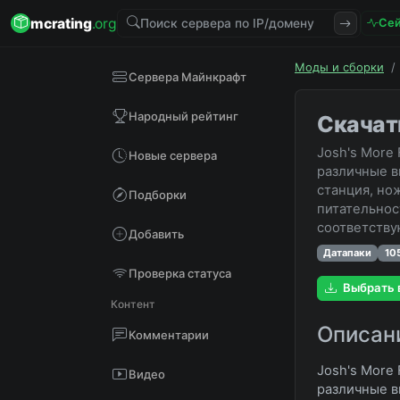
mcrating
.org
Сей
Моды и сборки
/
Сервера Майнкрафт
Народный рейтинг
Скачать
Josh's More
Новые сервера
различные в
станция, но
Подборки
питательност
соответству
Добавить
Датапаки
10
Проверка статуса
Выбрать 
Контент
Описан
Комментарии
Josh's More
Видео
различные в