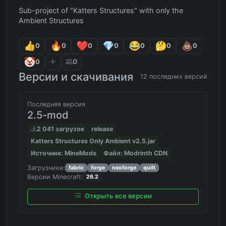
Sub-project of "Katters Structures" with only the
Ambient Structures
0
0
0
0
0
0
0
0
0
Версии и скачивания
12 последних версий
Последняя версия
2.5-mod
2 041 загрузок
release
Katters Structures Only Ambient v2.5.jar
Источник: MineMods
Файл: Modrinth CDN
Загрузчики:
fabric
forge
neoforge
quilt
Версии Minecraft:
26.2
Открыть все версии