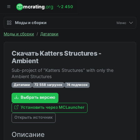
mcrating
.org
2
4
5
0
Моды и сборки
Меню
Моды и сборки
/
Датапаки
Скачать Katters Structures -
Ambient
Sub-project of "Katters Structures" with only the
Ambient Structures
Датапаки
72 558 загрузок
74 подписок
Выбрать версию
Установить через MCLauncher
Открыть источник
Описание