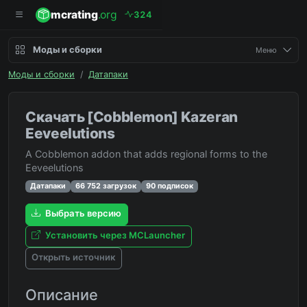
mcrating
.org
3
2
4
Моды и сборки
Меню
Моды и сборки
/
Датапаки
Скачать [Cobblemon] Kazeran
Eeveelutions
A Cobblemon addon that adds regional forms to the
Eeveelutions
Датапаки
66 752 загрузок
90 подписок
Выбрать версию
Установить через MCLauncher
Открыть источник
Описание