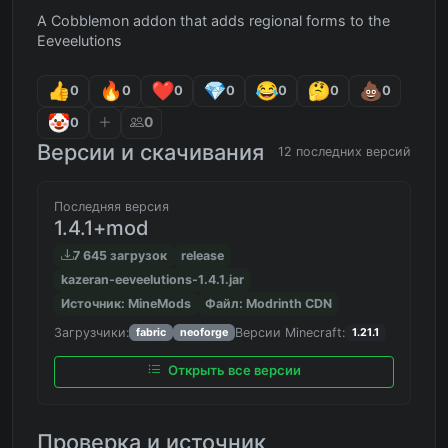
A Cobblemon addon that adds regional forms to the
Eeveelutions
0
0
0
0
0
0
0
0
0
Версии и скачивания
12 последних версий
Последняя версия
1.4.1+mod
7 645 загрузок
release
kazeran-eeveelutions-1.4.1.jar
Источник: MineMods
Файл: Modrinth CDN
Загрузчики:
Версии Minecraft:
fabric
neoforge
1.21.1
Открыть все версии
Проверка и источник