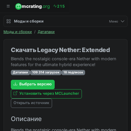
mcrating
.org
2
1
5
Моды и сборки
Меню
Моды и сборки
/
Датапаки
Скачать Legacy Nether: Extended
Blends the nostalgic console-era Nether with modern
features for the ultimate hybrid experience!
Датапаки
109 314 загрузок
18 подписок
Выбрать версию
Установить через MCLauncher
Открыть источник
Описание
Blends the nostalgic console-era Nether with modern