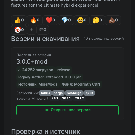
features for the ultimate hybrid experience!
0
0
0
0
0
0
0
0
0
Версии и скачивания
10 последних версий
Последняя версия
3.0.0+mod
24 252 загрузок
release
legacy-nether-extended-3.0.0.jar
Источник: MineMods
Файл: Modrinth CDN
Загрузчики:
fabric
forge
neoforge
quilt
Версии Minecraft:
26.1
26.1.1
26.1.2
Открыть все версии
Проверка и источник