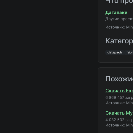
Что пр
Датапаки
Другие проек
Источник: Min
Катего
datapack
fabr
Похожи
Скачать Exp
6 869 457 заг
Источник: Mi
Скачать My
4 032 532 заг
Источник: Mi