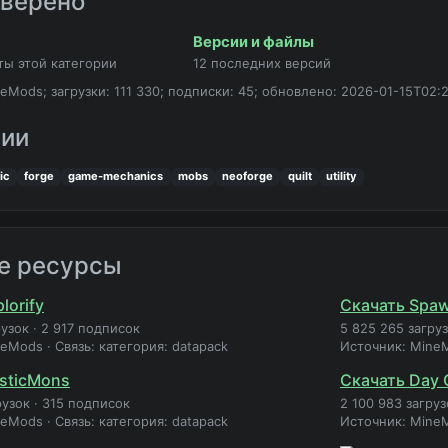
оверено
Версии и файлы
ты этой категории
12 последних версий
eMods; загрузки: 111 330; подписки: 45; обновлено: 2026-01-15T02:2
рии
ic
forge
game-mechanics
mobs
neoforge
quilt
utility
е ресурсы
lorify
Скачать Spaw
рузок
·
2 917 подписок
5 825 265 загру
neMods
·
Связь: категория: datapack
Источник: Mine
sticMons
Скачать Day 
рузок
·
315 подписок
2 100 983 загруз
neMods
·
Связь: категория: datapack
Источник: Mine