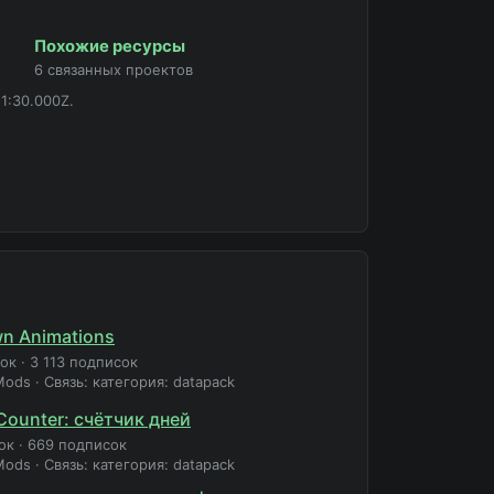
Похожие ресурсы
6 связанных проектов
1:30.000Z.
n Animations
зок
·
3 113 подписок
Mods
·
Связь: категория: datapack
Counter: счётчик дней
ок
·
669 подписок
Mods
·
Связь: категория: datapack