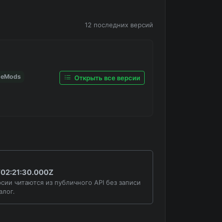
12 последних версий
neMods
Открыть все версии
02:21:30.000Z
сии читаются из публичного API без записи
алог.