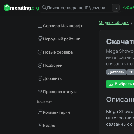
mcrating
.org
Сей
Моды и сборки
/
Сервера Майнкрафт
Народный рейтинг
Скачат
Mega Showdo
Новые сервера
интеграции 
связанных с
Подборки
Датапаки
11
Добавить
Выбрать 
Проверка статуса
Описан
Контент
Mega Showdo
Комментарии
интеграции 
связанных с
Видео