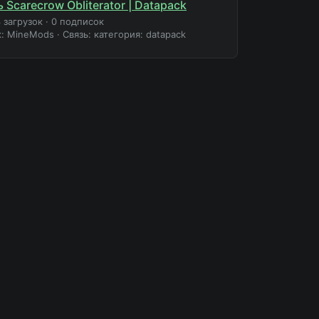
 Scarecrow Obliterator | Datapack
 загрузок
·
0 подписок
к: MineMods
·
Связь: категория: datapack