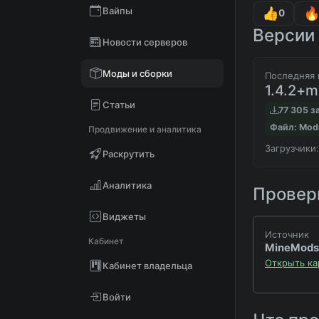
Вайпы
0
Версии 
Новости серверов
Моды и сборки
Последняя 
1.4.2+
Статьи
77 305 з
Файл: Mod
Продвижение и аналитика
Загрузчики:
Раскрутить
Аналитика
Проверк
Виджеты
Источник
Кабинет
MineMods
Открыть ка
Кабинет владельца
Войти