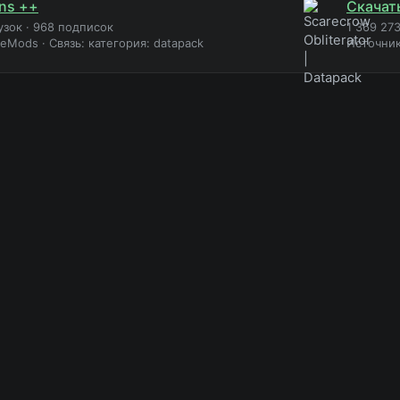
ns ++
Скачать
узок
·
968 подписок
1 369 273
neMods
·
Связь: категория: datapack
Источни