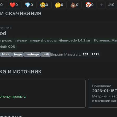
0
0
0
0
0
0
0
0
и скачивания
версия
mod
агрузок
release
mega-showdown-item-pack-1.4.2.jar
Источник: Mi
rinth CDN
Версии Minecraft:
fabric
forge
neoforge
quilt
1.21
1.21.1
а и источник
Обновлено
2026-01-15T
Метрики и вер
рточку проекта
в внешний кат