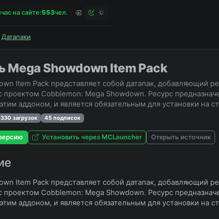
час на сайте:
5
5
3
чел.
Датапаки
ь Mega Showdown Item Pack
wn Item Pack представляет собой датапак, добавляющий ре
с проектом Cobblemon: Mega Showdown. Ресурс предназнач
 этим аддоном, и является обязательным для установки на с
1 330 загрузок
45 подписок
версию
Установить через MCLauncher
Открыть источник
ие
wn Item Pack представляет собой датапак, добавляющий ре
с проектом Cobblemon: Mega Showdown. Ресурс предназнач
 этим аддоном, и является обязательным для установки на с