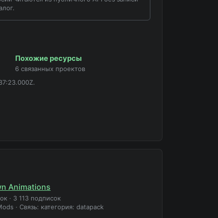
алог.
Похожие ресурсы
6 связанных проектов
37:23.000Z.
n Animations
зок
·
3 113 подписок
Mods
·
Связь: категория: datapack