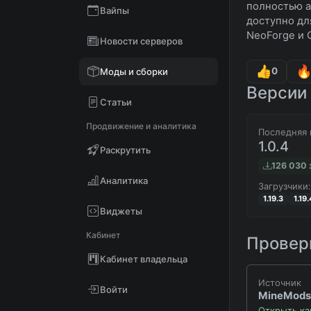
полностью а
Вайпы
доступно дл
NeoForge и Q
Новости серверов
0
Моды и сборки
Версии 
Статьи
Продвижение и аналитика
Последняя 
1.0.4
Раскрутить
126 030 
Аналитика
Загрузчики:
1.19.3
1.19.
Виджеты
Кабинет
Проверк
Кабинет владельца
Источник
Войти
MineMods
Открыть ка