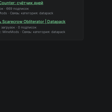
Counter: счётчик дней
ок
·
669 подписок
Mods
·
Связь: категория: datapack
 Scarecrow Obliterator | Datapack
 загрузок
·
0 подписок
к: MineMods
·
Связь: категория: datapack