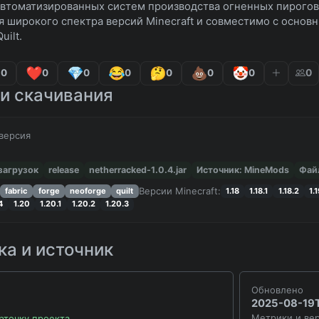
втоматизированных систем производства огненных пирогов
я широкого спектра версий Minecraft и совместимо с основны
uilt.
0
0
0
0
0
0
0
0
и скачивания
версия
загрузок
release
netherracked-1.0.4.jar
Источник: MineMods
Фай
Версии Minecraft:
fabric
forge
neoforge
quilt
1.18
1.18.1
1.18.2
1.
4
1.20
1.20.1
1.20.2
1.20.3
а и источник
Обновлено
2025-08-19
Метрики и вер
рточку проекта