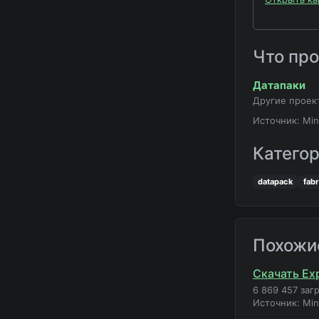
Что пр
Датапаки
Другие проек
Источник: Min
Катего
datapack
fabr
Похожи
Скачать Exp
6 869 457 заг
Источник: Mi