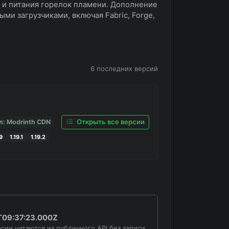
 и питания горелок пламени. Дополнение
ми загрузчиками, включая Fabric, Forge,
6 последних версий
Открыть все версии
л: Modrinth CDN
19
1.19.1
1.19.2
T09:37:23.000Z
сии читаются из публичного API без записи