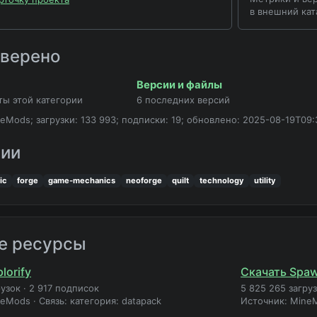
в внешний кат
оверено
Версии и файлы
ты этой категории
6 последних версий
eMods; загрузки: 133 993; подписки: 19; обновлено: 2025-08-19T09:
рии
ic
forge
game-mechanics
neoforge
quilt
technology
utility
е ресурсы
lorify
Скачать Spaw
рузок
·
2 917 подписок
5 825 265 загру
neMods
·
Связь: категория: datapack
Источник: Mine