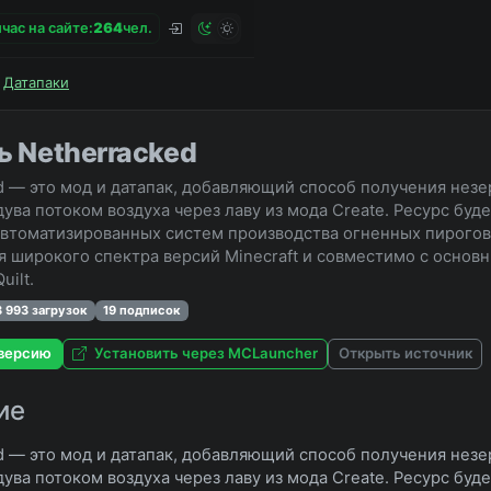
час на сайте:
2
6
4
чел.
Датапаки
ь Netherracked
d — это мод и датапак, добавляющий способ получения незе
дува потоком воздуха через лаву из мода Create. Ресурс буд
втоматизированных систем производства огненных пирогов
я широкого спектра версий Minecraft и совместимо с основны
uilt.
3 993 загрузок
19 подписок
версию
Установить через MCLauncher
Открыть источник
ие
d — это мод и датапак, добавляющий способ получения незе
дува потоком воздуха через лаву из мода Create. Ресурс буд