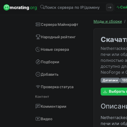
mcrating
.org
Сей
Моды и сборки
/
Сервера Майнкрафт
Народный рейтинг
Скачат
Netherracke
Новые сервера
печи или об
полностью а
Подборки
доступно дл
NeoForge и Q
Добавить
Датапаки
13
Проверка статуса
Выбрать 
Контент
Описан
Комментарии
Netherracke
Видео
печи или об