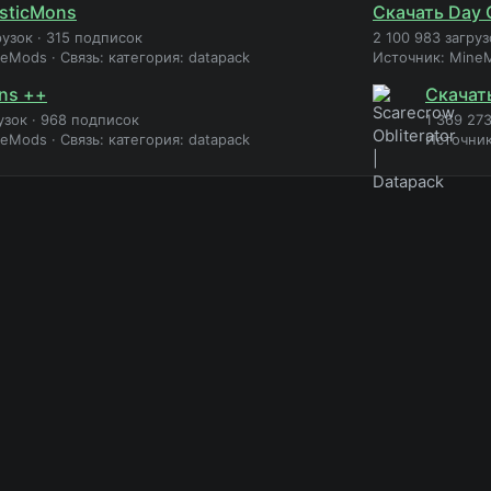
sticMons
Скачать Day 
рузок
·
315 подписок
2 100 983 загруз
neMods
·
Связь: категория: datapack
Источник: Mine
ns ++
Скачать
узок
·
968 подписок
1 369 273
neMods
·
Связь: категория: datapack
Источни