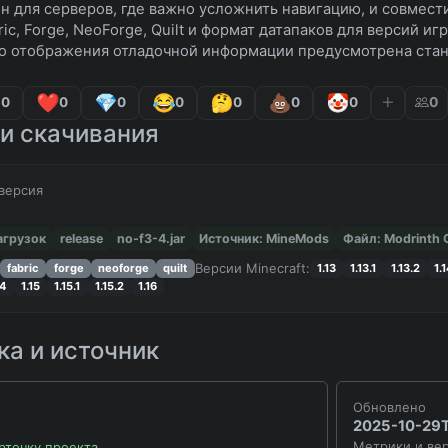
н для серверов, где важно усложнить навигацию, и совмест
ic, Forge, NeoForge, Quilt и формат датапаков для версий игр
о отображения отладочной информации предусмотрена стан
0
0
0
0
0
0
0
0
и скачивания
версия
агрузок
release
no-f3-4.jar
Источник: MineMods
Файл: Modrinth
Версии Minecraft:
fabric
forge
neoforge
quilt
1.13
1.13.1
1.13.2
1.
.4
1.15
1.15.1
1.15.2
1.16
а и источник
Обновлено
2025-10-29T
Метрики и вер
рточку проекта