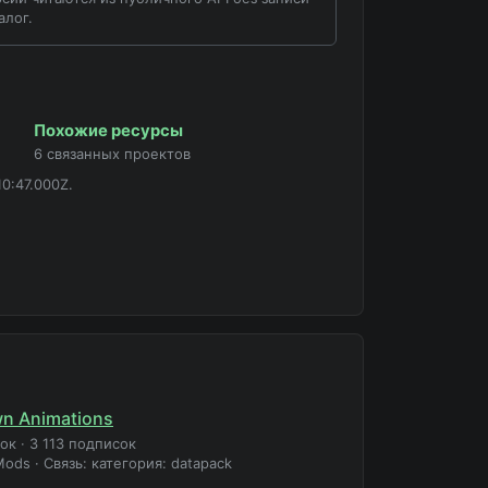
алог.
Похожие ресурсы
6 связанных проектов
0:47.000Z.
n Animations
зок
·
3 113 подписок
Mods
·
Связь: категория: datapack