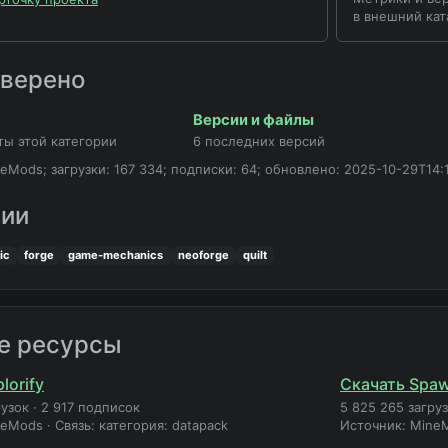
в внешний кат
оверено
Версии и файлы
ты этой категории
6 последних версий
eMods; загрузки: 167 334; подписки: 64; обновлено: 2025-10-29T14:1
рии
ic
forge
game-mechanics
neoforge
quilt
е ресурсы
lorify
Скачать Spaw
рузок
·
2 917 подписок
5 825 265 загру
neMods
·
Связь: категория: datapack
Источник: Mine