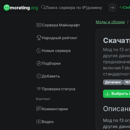
mcrating
.org
Сей
Моды и сборки
/
Сервера Майнкрафт
Народный рейтинг
Скачать
Мод no f3 о
Новые сервера
другие данн
предназначе
Подборки
включая Fabr
стандартног
Добавить
Датапаки
16
Проверка статуса
Выбрать 
Контент
Описан
Комментарии
Мод no f3 о
Видео
другие данн