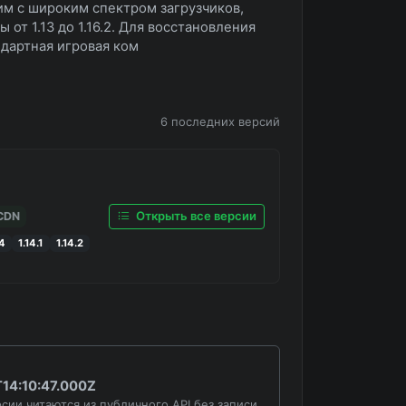
им с широким спектром загрузчиков,
ы от 1.13 до 1.16.2. Для восстановления
дартная игровая ком
6 последних версий
Открыть все версии
 CDN
14
1.14.1
1.14.2
14:10:47.000Z
сии читаются из публичного API без записи