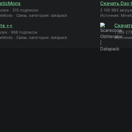
sticMons
Скачать Day 
рузок
·
315 подписок
2 100 983 загруз
neMods
·
Связь: категория: datapack
Источник: Mine
ns ++
Скачать
узок
·
968 подписок
1 369 273
neMods
·
Связь: категория: datapack
Источни