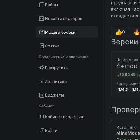
предназначе
Вайпы
включая Fabr
стандартног
Новости серверов
0
Моды и сборки
Версии 
Статьи
Продвижение и аналитика
Последняя 
4+mod
Раскрутить
89 245 з
Аналитика
Загрузчики:
1.14.3
1.14
Виджеты
Кабинет
Проверк
Кабинет владельца
Источник
Войти
MineMods
Открыть ка