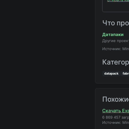
Что пр
Датапаки
Другие проек
Источник: Min
Катего
datapack
fabr
Похожи
Скачать Exp
6 869 457 заг
Источник: Mi