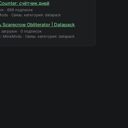
Counter: счётчик дней
ок
·
669 подписок
Mods
·
Связь: категория: datapack
 Scarecrow Obliterator | Datapack
 загрузок
·
0 подписок
к: MineMods
·
Связь: категория: datapack