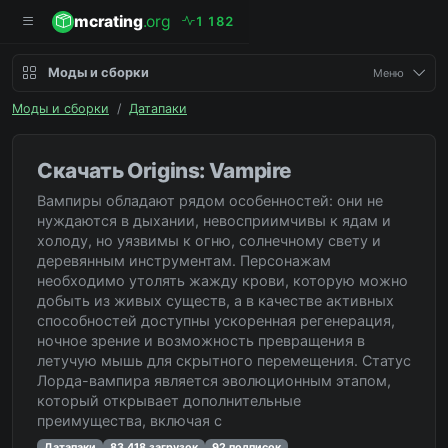
mcrating
.org
1
1
8
2
Моды и сборки
Меню
Моды и сборки
/
Датапаки
Скачать Origins: Vampire
Вампиры обладают рядом особенностей: они не
нуждаются в дыхании, невосприимчивы к ядам и
холоду, но уязвимы к огню, солнечному свету и
деревянным инструментам. Персонажам
необходимо утолять жажду крови, которую можно
добыть из живых существ, а в качестве активных
способностей доступны ускоренная регенерация,
ночное зрение и возможность превращения в
летучую мышь для скрытного перемещения. Статус
Лорда-вампира является эволюционным этапом,
который открывает дополнительные
преимущества, включая с
Датапаки
83 418 загрузок
92 подписок