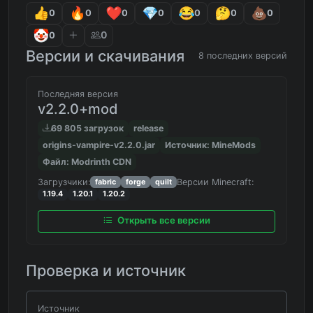
0
0
0
0
0
0
0
0
0
Версии и скачивания
8 последних версий
Последняя версия
v2.2.0+mod
69 805 загрузок
release
origins-vampire-v2.2.0.jar
Источник: MineMods
Файл: Modrinth CDN
Загрузчики:
Версии Minecraft:
fabric
forge
quilt
1.19.4
1.20.1
1.20.2
Открыть все версии
Проверка и источник
Источник