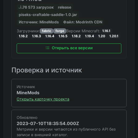
76 573 загрузок
release
piseks-craftable-saddle-1.0.jar
Источник: MineMods
Файл: Modrinth CDN
Загрузчики:
Версии Minecraft:
fabric
forge
1.16.1
1.16.2
1.16.3
1.16.4
1.16.5
1.18.2
1.19.4
1.20
1.20.1
Открыть все версии
Проверка и источник
Источник
MineMods
Открыть карточку проекта
Обновлено
2023-07-10T18:35:54.000Z
Метрики и версии читаются из публичного API без
записи в внешний каталог.