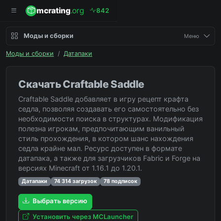
mcrating
.org
8
4
2
Моды и сборки
Меню
Моды и сборки
/
Датапаки
Скачать Craftable Saddle
Craftable Saddle добавляет в игру рецепт крафта
седла, позволяя создавать его самостоятельно без
необходимости поиска в структурах. Модификация
полезна игрокам, предпочитающим ванильный
стиль прохождения, в котором шанс нахождения
седла крайне мал. Ресурс доступен в формате
датапака, а также для загрузчиков Fabric и Forge на
версиях Minecraft от 1.16.1 до 1.20.1.
Датапаки
74 314 загрузок
78 подписок
Выбрать версию
Установить через MCLauncher