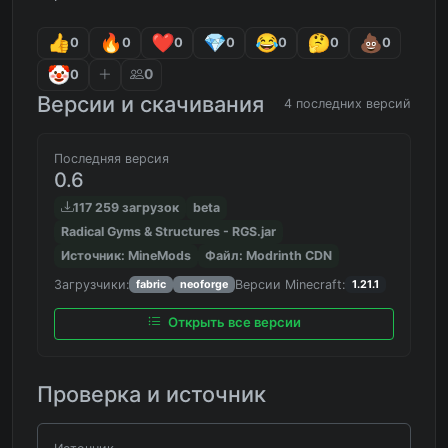
0
0
0
0
0
0
0
0
0
Версии и скачивания
4 последних версий
Последняя версия
0.6
117 259 загрузок
beta
Radical Gyms & Structures - RGS.jar
Источник: MineMods
Файл: Modrinth CDN
Загрузчики:
Версии Minecraft:
fabric
neoforge
1.21.1
Открыть все версии
Проверка и источник