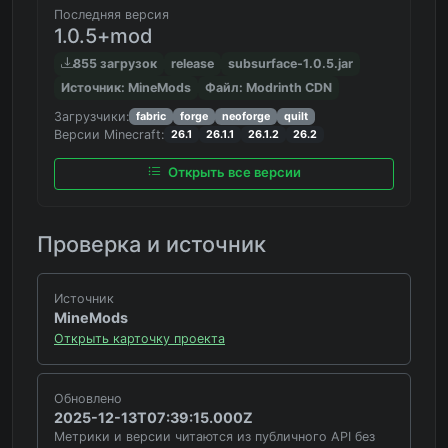
Последняя версия
1.0.5+mod
855 загрузок
release
subsurface-1.0.5.jar
Источник: MineMods
Файл: Modrinth CDN
Загрузчики:
fabric
forge
neoforge
quilt
Версии Minecraft:
26.1
26.1.1
26.1.2
26.2
Открыть все версии
Проверка и источник
Источник
MineMods
Открыть карточку проекта
Обновлено
2025-12-13T07:39:15.000Z
Метрики и версии читаются из публичного API без