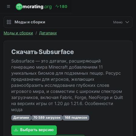
mcrating
.org
1
8
0
Моды и сборки
Меню
Моды и сборки
/
Датапаки
Скачать Subsurface
Subsurface — это датапак, расширяющий
генерацию мира Minecraft добавлением 11
уникальных биомов для подземных пещер. Ресурс
предназначен для игроков, желающих
разнообразить исследование глубоких слоев
игрового мира, и совместим с широким спектром
загрузчиков, включая Fabric, Forge, NeoForge и Quilt
на версиях игры от 1.20 до 1.21.6. Особенности
мода
Датапаки
70 589 загрузок
168 подписок
Выбрать версию