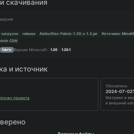
и скачивания
версия
9 загрузок
release
AddurDisc-Fabric-1.20.x-1.3.jar
Источник: Mine
rinth CDN
Версии Minecraft:
fabric
1.20
1.20.1
а и источник
Обновлено
2024-07-02
Метрики и вер
рточку проекта
в внешний кат
оверено
Версии и файлы