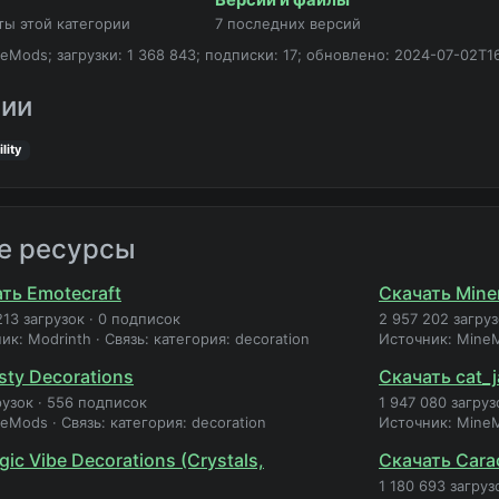
ты этой категории
7 последних версий
eMods; загрузки: 1 368 843; подписки: 17; обновлено: 2024-07-02T1
рии
ility
е ресурсы
ть Emotecraft
Скачать Miner
213 загрузок
·
0 подписок
2 957 202 загру
ик: Modrinth
·
Связь: категория: decoration
Источник: Mine
sty Decorations
Скачать cat_
рузок
·
556 подписок
1 947 080 загруз
neMods
·
Связь: категория: decoration
Источник: Mine
ic Vibe Decorations (Crystals,
Скачать Cara
1 180 693 загруз