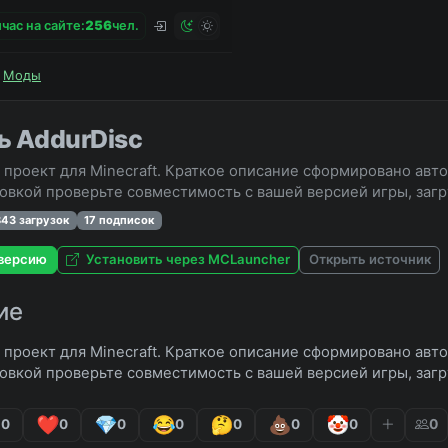
час на сайте:
2
5
6
чел.
Моды
ь AddurDisc
 проект для Minecraft. Краткое описание сформировано авт
овкой проверьте совместимость с вашей версией игры, заг
843 загрузок
17 подписок
версию
Установить через MCLauncher
Открыть источник
ие
 проект для Minecraft. Краткое описание сформировано авт
овкой проверьте совместимость с вашей версией игры, заг
0
0
0
0
0
0
0
0