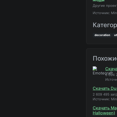
Другие проек
Источник: Min
Катего
decoration
ut
Похожи
Скача
6 094 
Источн
Скачать Du
2 609 495 заг
Источник: Mi
Скачать Mag
Halloween)