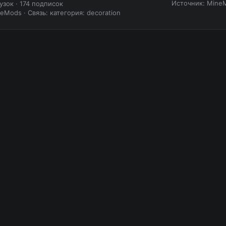
Источник: Mine
рузок
·
174 подписок
neMods
·
Связь: категория: decoration