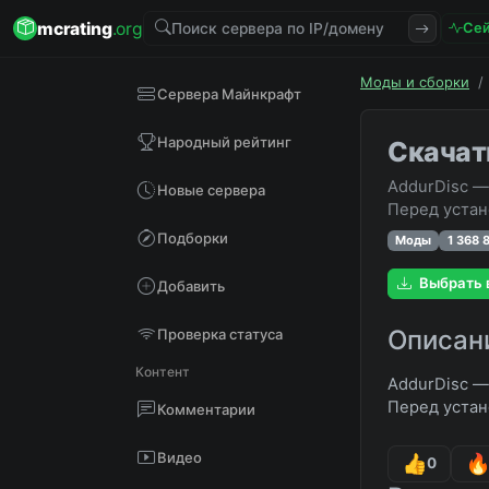
mcrating
.org
Сей
Моды и сборки
/
Сервера Майнкрафт
Народный рейтинг
Скачат
AddurDisc —
Новые сервера
Перед устан
Подборки
Моды
1 368 
Выбрать 
Добавить
Описан
Проверка статуса
Контент
AddurDisc —
Перед устан
Комментарии
Видео
0