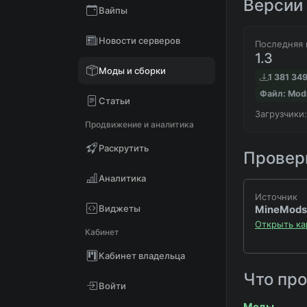
Версии 
Вайпы
Новости серверов
Последняя 
1.3
Моды и сборки
1 381 34
Файл: Mod
Статьи
Загрузчики:
Продвижение и аналитика
Раскрутить
Проверк
Аналитика
Источник
Виджеты
MineMods
Открыть ка
Кабинет
Кабинет владельца
Что пр
Войти
Моды