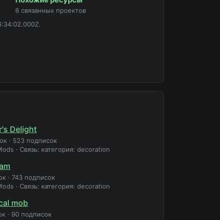
6 связанных проектов
6:34:02.000Z.
's Delight
зок
·
523 подписок
Mods
·
Связь: категория: decoration
jam
ок
·
743 подписок
Mods
·
Связь: категория: decoration
cal mob
ок
·
90 подписок