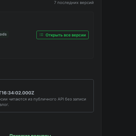
7 последних версий
Mods
Открыть все версии
T16:34:02.000Z
сии читаются из публичного API без записи
алог.
Похожие ресурсы