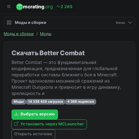
mcrating
.org
2
2
6
5
Моды и сборки
Меню
Моды и сборки
/
Моды
Скачать Better Combat
Better Combat — это фундаментальная
модификация, предназначенная для глобальной
переработки системы ближнего боя в Minecraft.
Проект вдохновлен механикой сражений из
Minecraft Dungeons и привносит в игру динамику,
зрелищность и
Моды
14 338 429 загрузок
4 366 подписок
Выбрать версию
Установить через MCLauncher
Открыть источник