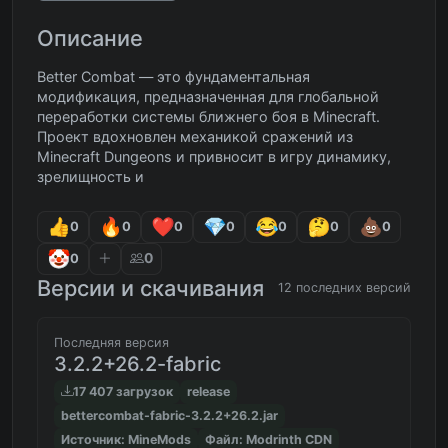
Описание
Better Combat — это фундаментальная
модификация, предназначенная для глобальной
переработки системы ближнего боя в Minecraft.
Проект вдохновлен механикой сражений из
Minecraft Dungeons и привносит в игру динамику,
зрелищность и
0
0
0
0
0
0
0
0
0
Версии и скачивания
12 последних версий
Последняя версия
3.2.2+26.2-fabric
17 407 загрузок
release
bettercombat-fabric-3.2.2+26.2.jar
Источник: MineMods
Файл: Modrinth CDN