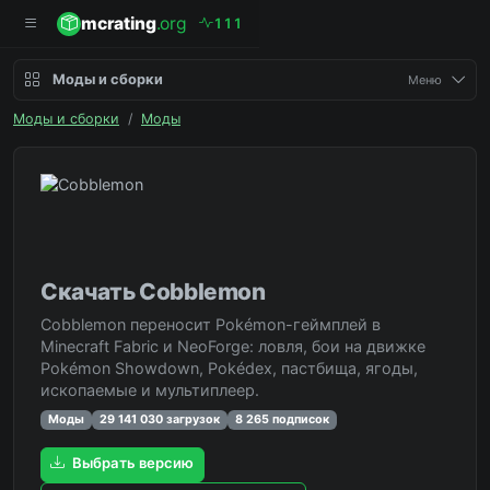
mcrating
.org
1
1
1
Моды и сборки
Меню
Моды и сборки
/
Моды
Скачать Cobblemon
Cobblemon переносит Pokémon-геймплей в
Minecraft Fabric и NeoForge: ловля, бои на движке
Pokémon Showdown, Pokédex, пастбища, ягоды,
ископаемые и мультиплеер.
Моды
29 141 030 загрузок
8 265 подписок
Выбрать версию