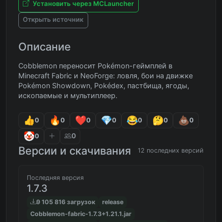
Установить через MCLauncher
Открыть источник
Описание
Cobblemon переносит Pokémon-геймплей в
Minecraft Fabric и NeoForge: ловля, бои на движке
Pokémon Showdown, Pokédex, пастбища, ягоды,
ископаемые и мультиплеер.
0
0
0
0
0
0
0
0
0
Версии и скачивания
12 последних версий
Последняя версия
1.7.3
9 105 816 загрузок
release
Cobblemon-fabric-1.7.3+1.21.1.jar