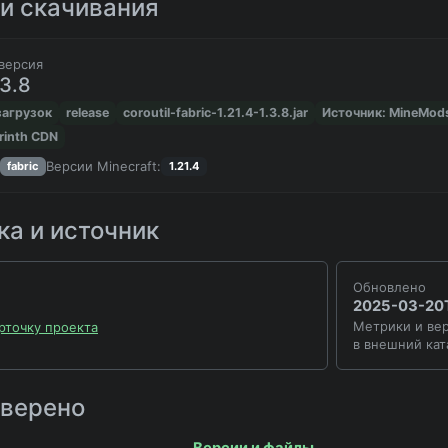
и скачивания
версия
.3.8
загрузок
release
coroutil-fabric-1.21.4-1.3.8.jar
Источник: MineMod
rinth CDN
Версии Minecraft:
fabric
1.21.4
а и источник
Обновлено
2025-03-20T
Метрики и вер
рточку проекта
в внешний кат
оверено
Версии и файлы