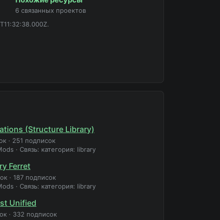
6 связанных проектов
T11:32:38.000Z.
tions (Structure Library)
ок
·
251 подписок
Mods
·
Связь: категория: library
ry Ferret
зок
·
187 подписок
Mods
·
Связь: категория: library
t Unified
зок
·
332 подписок