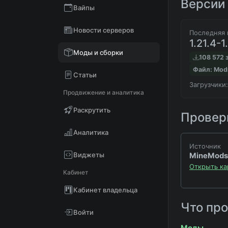
Версии 
Вайпы
Новости серверов
Последняя 
1.21.4-1
Моды и сборки
108 572 
Файл: Mod
Статьи
Загрузчики:
Продвижение и аналитика
Раскрутить
Проверк
Аналитика
Источник
Виджеты
MineMods
Открыть ка
Кабинет
Кабинет владельца
Что пр
Войти
Моды