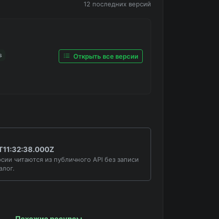
12 последних версий
s
Открыть все версии
11:32:38.000Z
сии читаются из публичного API без записи
алог.
Похожие ресурсы