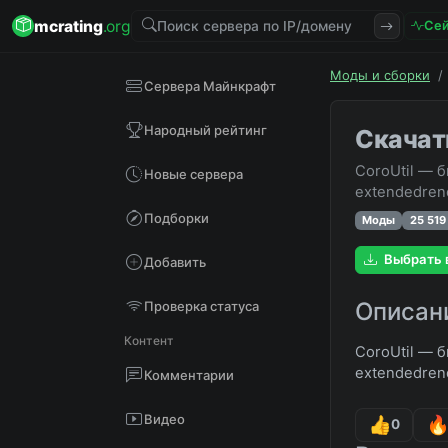
mcrating
.org
Сей
Моды и сборки
/
Сервера Майнкрафт
Народный рейтинг
Скачать
CoroUtil — 
Новые сервера
extendedren
Подборки
Моды
25 519
Выбрать 
Добавить
Описан
Проверка статуса
Контент
CoroUtil — 
extendedren
Комментарии
Видео
0