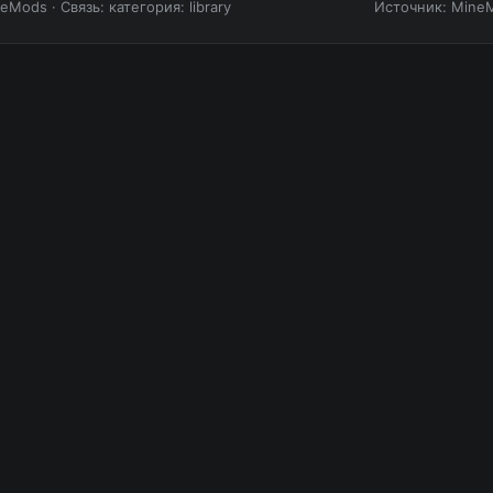
neMods
·
Связь: категория: library
Источник: Mine