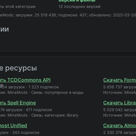
ты этой категории
12 последних версий
eMods; загрузки: 25 519 438; подписки: 437; обновлено: 2025-03-20
рии
е ресурсы
ать TCDCommons API
Скачать Forma
 404 загрузок
·
1 223 подписок
5 656 737 загруз
ник: MineMods
·
Связь: популярное в моды
Источник: Mine
ть Spell Engine
Скачать Libra
274 загрузок
·
611 подписок
5 029 042 загру
ник: MineMods
·
Связь: категория: library
Источник: Mine
ost Unified
Скачать Almos
рузок
·
343 подписок
2 330 378 загру