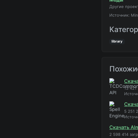
Другие проек
Источник: Min
Катего
library
Похожи
Скач
13 421
Источ
Скача
5 251 
Источ
Скачать Alm
2 598 414 заг