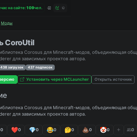
час на сайте:
1
0
9
чел.
Моды
 CoroUtil
библиотека Corosus для Minecraft-модов, объединяющая общий
derer для зависимых проектов автора.
 438 загрузок
437 подписок
версию
Установить через MCLauncher
Открыть источник
ие
библиотека Corosus для Minecraft-модов, объединяющая общий
derer для зависимых проектов автора.
0
0
0
0
0
0
0
0