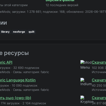
ты этой категории
12 последних версий
eMods; загрузки: 1 278 661; подписки: 168; обновлено: 2026-06-18T1
рии
library
neoforge
quilt
е ресурсы
ric API
Скачат
агрузок
·
32 690 подписок
102 936 
neMods
·
Связь: категория: fabric
Источни
ric Language Kotlin
Скачат
грузок
·
10 090 подписок
40 250 5
neMods
·
Связь: категория: fabric
Источни
ть oωo (owo-lib)
Скачат
 774 загрузок
·
2 104 подписок
34 817 66