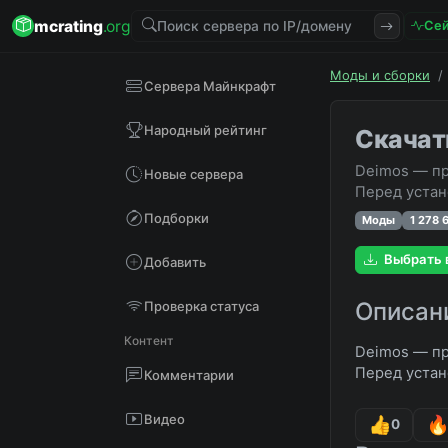
mcrating
.org
Сей
Моды и сборки
/
Сервера Майнкрафт
Народный рейтинг
Скачат
Deimos — пр
Новые сервера
Перед устан
Подборки
Моды
1 278 
Выбрать 
Добавить
Описан
Проверка статуса
Контент
Deimos — пр
Перед устан
Комментарии
Видео
0