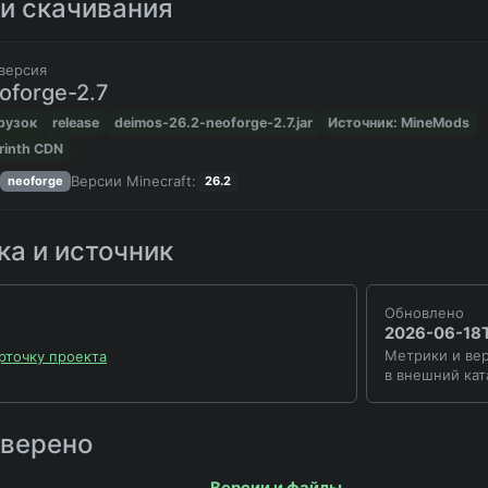
и скачивания
версия
oforge-2.7
грузок
release
deimos-26.2-neoforge-2.7.jar
Источник: MineMods
rinth CDN
Версии Minecraft:
neoforge
26.2
а и источник
Обновлено
2026-06-18T
Метрики и вер
рточку проекта
в внешний кат
оверено
Версии и файлы