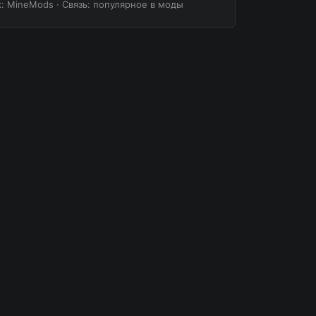
к: MineMods
·
Связь: популярное в моды