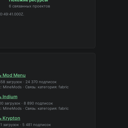
6 связанных проектов
0:49:41.000Z.
ь Mod Menu
358 загрузок
·
24 370 подписок
к: MineMods
·
Связь: категория: fabric
ь Indium
00 загрузок
·
8 890 подписок
к: MineMods
·
Связь: категория: fabric
ь Krypton
1 загрузок
·
5 481 подписок