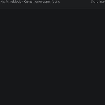
ник: MineMods
·
Связь: категория: fabric
Источни