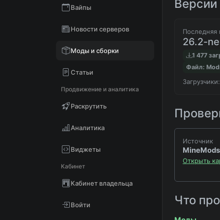
Версии 
Вайпы
Новости серверов
Последняя 
26.2-ne
Моды и сборки
1 477 за
Файл: Mod
Статьи
Загрузчики:
Продвижение и аналитика
Раскрутить
Проверк
Аналитика
Источник
Виджеты
MineMods
Открыть ка
Кабинет
Кабинет владельца
Что пр
Войти
Моды