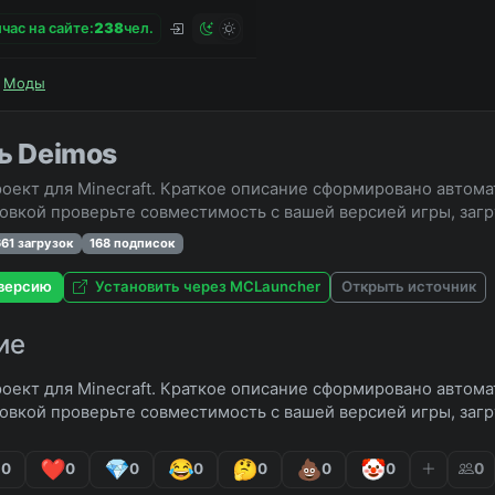
час на сайте:
2
3
8
чел.
Моды
ь Deimos
оект для Minecraft. Краткое описание сформировано автома
овкой проверьте совместимость с вашей версией игры, заг
661 загрузок
168 подписок
версию
Установить через MCLauncher
Открыть источник
ие
оект для Minecraft. Краткое описание сформировано автома
овкой проверьте совместимость с вашей версией игры, заг
0
0
0
0
0
0
0
0