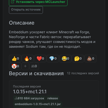
Установить через MCLauncher
Открыть источник
Описание
Embeddium ускоряет клиент Minecraft на Forge,
NeoForge и части Fabric-веток: перерабатывает
рендер чанков, улучшает совместимость модов и
заменяет Sodium там, где он не подходит.
0
0
0
0
0
0
0
0
0
Версии и скачивания
12 последних версий
Последняя версия
1.0.15+mc1.21.1
610 684 загрузок
release
embeddium-1.0.15+mc1.21.1.jar