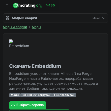
mcrating
.org
4
3
5
Моды и сборки
Меню
Моды и сборки
/
Моды
Скачать Embeddium
Embeddium ускоряет клиент Minecraft на Forge,
NeoForge и части Fabric-веток: перерабатывает
рендер чанков, улучшает совместимость модов и
заменяет Sodium там, где он не подходит.
Моды
28 828 091 загрузок
1 887 подписок
Выбрать версию