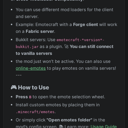
You can use different mod loaders for the client
and server.
Example: Emotecraft with a
Forge client
will work
on a
Fabric server
.
Bukkit servers: Use
emotecraft-*version*-
as a plugin. 🚀
You can still connect
bukkit.jar
to vanilla servers
the mod just won’t be active. You can also use
online-emotes
to play emotes on vanilla servers!
---
🎮 How to Use
Press
to open the emote selection wheel.
B
Install custom emotes by placing them in
.
.minecraft/emotes
Or simply click
"Open emotes folder"
in the
mod's config screen. 📚 Learn more:
Usage Guide