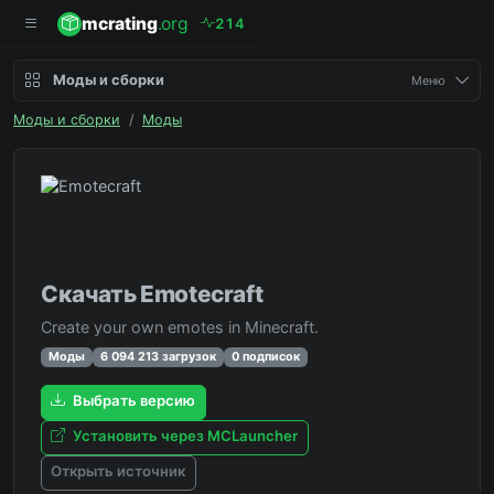
mcrating
.org
2
1
4
Моды и сборки
Меню
Моды и сборки
/
Моды
Скачать Emotecraft
Create your own emotes in Minecraft.
Моды
6 094 213 загрузок
0 подписок
Выбрать версию
Установить через MCLauncher
Открыть источник