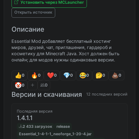
Установить через MCLauncher
Открыть источник
Описание
Essential Mod добавляет бесплатный хостинг
миров, друзей, чат, приглашения, гардероб и
косметику для Minecraft Java. Хост должен быть
онлайн; для модов нужны одинаковые версии.
0
0
0
0
0
0
0
0
0
Версии и скачивания
12 последних версий
Последняя версия
1.4.1.1
2 433 загрузок
release
Essential_1-4-1-1_neoforge_1-20-4.jar