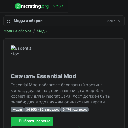
mcrating
.org
2
6
7
Моды и сборки
Меню
Моды и сборки
/
Моды
Скачать Essential Mod
Essential Mod добавляет бесплатный хостинг
миров, друзей, чат, приглашения, гардероб и
косметику для Minecraft Java. Хост должен быть
онлайн; для модов нужны одинаковые версии.
Моды
34 953 482 загрузок
6 474 подписок
Выбрать версию