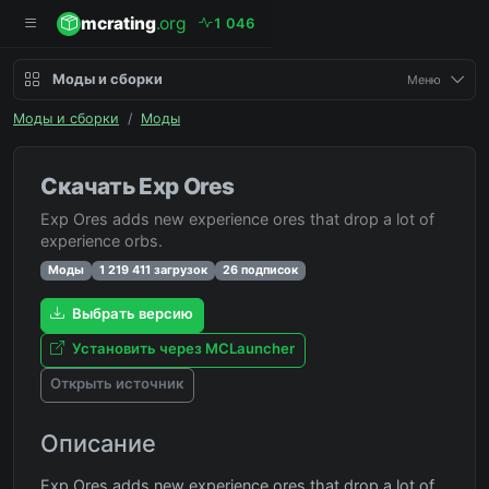
mcrating
.org
1
0
4
6
Моды и сборки
Меню
Моды и сборки
/
Моды
Скачать Exp Ores
Exp Ores adds new experience ores that drop a lot of
experience orbs.
Моды
1 219 411 загрузок
26 подписок
Выбрать версию
Установить через MCLauncher
Открыть источник
Описание
Exp Ores adds new experience ores that drop a lot of