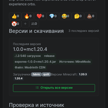
experience orbs.
0
0
0
0
0
0
0
0
0
Версии и скачивания
3 последних версий
Последняя версия
1.0.0+mc1.20.4
3 540 загрузок
release
expores-1.0.0+mc1.20.4.jar
Источник: MineMods
Файл: Modrinth CDN
Загрузчики:
Версии Minecraft:
fabric
quilt
1.20.3
1.20.4
Открыть все версии
Проверка и источник