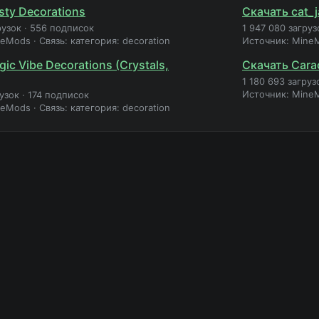
sty Decorations
Скачать cat_
рузок
·
556 подписок
1 947 080 загруз
neMods
·
Связь: категория: decoration
Источник: Mine
ic Vibe Decorations (Crystals,
Скачать Cara
1 180 693 загруз
Источник: Mine
рузок
·
174 подписок
neMods
·
Связь: категория: decoration