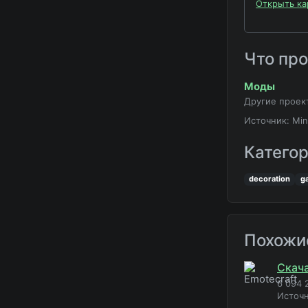
Открыть ка
Что пр
Моды
Другие проек
Источник: Min
Катего
decoration
g
Похожи
Скача
6 094 
Источн