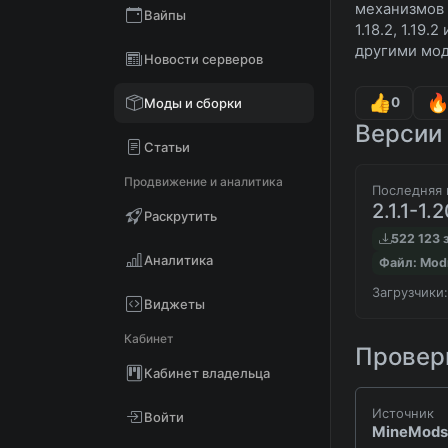
механизмов 
Вайпы
1.18.2, 1.19
другими мод
Новости серверов
0
Моды и сборки
Версии 
Статьи
Продвижение и аналитика
Последняя 
2.1.1-1.2
Раскрутить
522 123 
Аналитика
Файл: Mod
Загрузчики:
Виджеты
Кабинет
Проверк
Кабинет владельца
Источник
Войти
MineMods