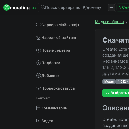
mcrating
.org
Сей
Моды и сборки
/
Сервера Майнкрафт
Народный рейтинг
Скачат
Create: Ext
Новые сервера
создания ше
механизмов 
Подборки
1.18.2, 1.19
другими мод
Добавить
Моды
1 512 
Проверка статуса
Выбрать 
Контент
Описан
Комментарии
Create: Ext
Видео
создания ше