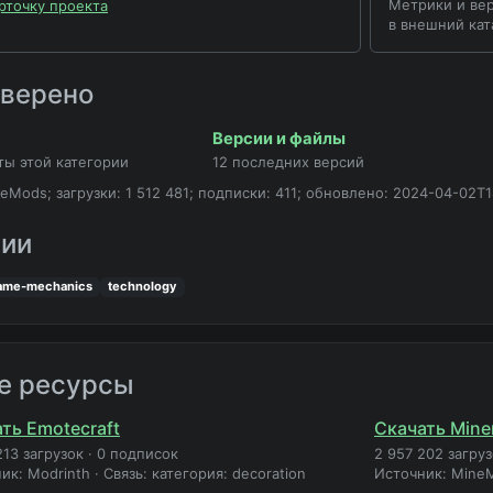
Метрики и вер
рточку проекта
в внешний кат
оверено
Версии и файлы
ты этой категории
12 последних версий
eMods; загрузки: 1 512 481; подписки: 411; обновлено: 2024-04-02T1
рии
ame-mechanics
technology
е ресурсы
ть Emotecraft
Скачать Miner
213 загрузок
·
0 подписок
2 957 202 загру
ик: Modrinth
·
Связь: категория: decoration
Источник: Mine