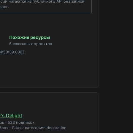
сии читаются из публичного API без записи
алог.
Похожие ресурсы
6 связанных проектов
4:50:39.000Z.
's Delight
зок
·
523 подписок
Mods
·
Связь: категория: decoration