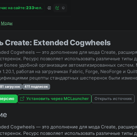
час на сайте:
2
3
3
чел.
Моды
ь Create: Extended Cogwheels
ended Cogwheels — это дополнение для мода Create, расши
стеренок. Ресурс позволяет использовать различные типы 
и более удобной организации автоматизированных систем. 
.2 и 1.20.1, работая на загрузчиках Fabric, Forge, NeoForge и 
ификациями рецепты стандартных шестеренок были измене
481 загрузок
411 подписок
версию
Установить через MCLauncher
Открыть источник
ие
ended Cogwheels — это дополнение для мода Create, расши
стеренок. Ресурс позволяет использовать различные типы 