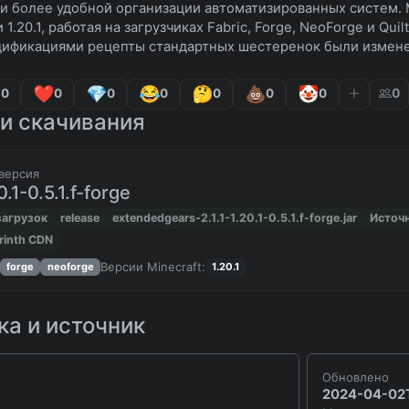
и более удобной организации автоматизированных систем. 
.2 и 1.20.1, работая на загрузчиках Fabric, Forge, NeoForge и 
ификациями рецепты стандартных шестеренок были измене
0
0
0
0
0
0
0
0
и скачивания
версия
0.1-0.5.1.f-forge
загрузок
release
extendedgears-2.1.1-1.20.1-0.5.1.f-forge.jar
Источ
rinth CDN
Версии Minecraft:
forge
neoforge
1.20.1
а и источник
Обновлено
2024-04-02