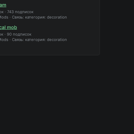
jam
ок
·
743 подписок
Mods
·
Связь: категория: decoration
cal mob
ок
·
90 подписок
Mods
·
Связь: категория: decoration