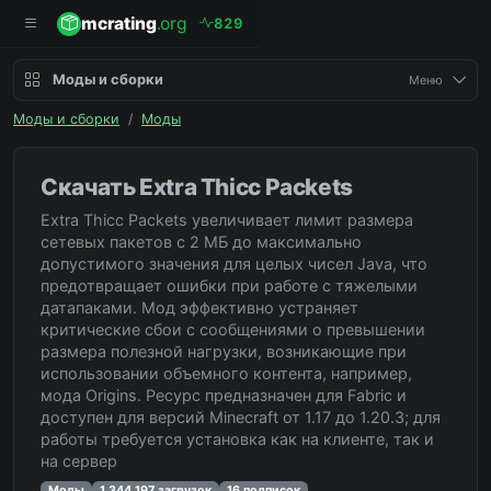
mcrating
.org
8
2
9
Моды и сборки
Меню
Моды и сборки
/
Моды
Скачать Extra Thicc Packets
Extra Thicc Packets увеличивает лимит размера
сетевых пакетов с 2 МБ до максимально
допустимого значения для целых чисел Java, что
предотвращает ошибки при работе с тяжелыми
датапаками. Мод эффективно устраняет
критические сбои с сообщениями о превышении
размера полезной нагрузки, возникающие при
использовании объемного контента, например,
мода Origins. Ресурс предназначен для Fabric и
доступен для версий Minecraft от 1.17 до 1.20.3; для
работы требуется установка как на клиенте, так и
на сервер
Моды
1 344 197 загрузок
16 подписок