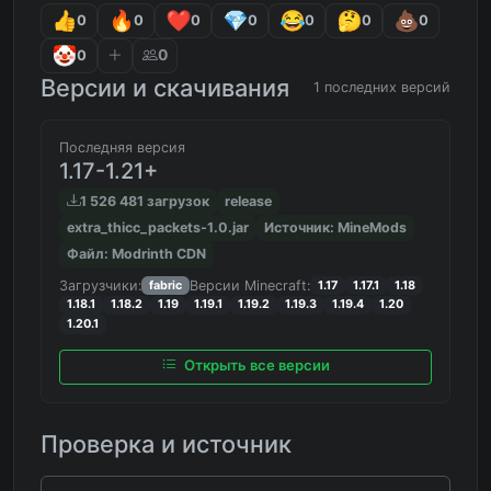
0
0
0
0
0
0
0
0
0
Версии и скачивания
1 последних версий
Последняя версия
1.17-1.21+
1 526 481 загрузок
release
extra_thicc_packets-1.0.jar
Источник: MineMods
Файл: Modrinth CDN
Загрузчики:
Версии Minecraft:
fabric
1.17
1.17.1
1.18
1.18.1
1.18.2
1.19
1.19.1
1.19.2
1.19.3
1.19.4
1.20
1.20.1
Открыть все версии
Проверка и источник