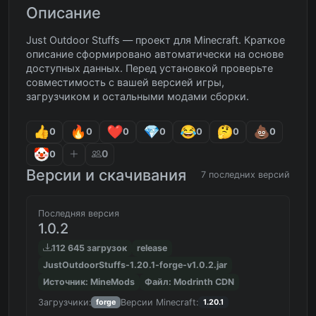
Описание
Just Outdoor Stuffs — проект для Minecraft. Краткое
описание сформировано автоматически на основе
доступных данных. Перед установкой проверьте
совместимость с вашей версией игры,
загрузчиком и остальными модами сборки.
0
0
0
0
0
0
0
0
0
Версии и скачивания
7 последних версий
Последняя версия
1.0.2
112 645 загрузок
release
JustOutdoorStuffs-1.20.1-forge-v1.0.2.jar
Источник: MineMods
Файл: Modrinth CDN
Загрузчики:
Версии Minecraft:
forge
1.20.1