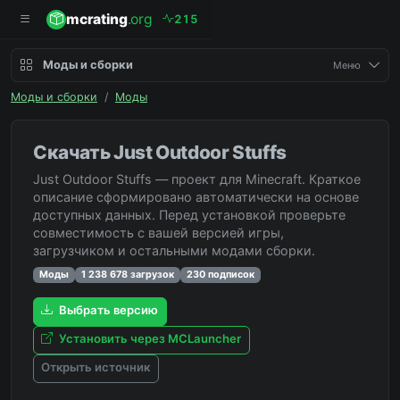
mcrating
.org
2
1
5
Моды и сборки
Меню
Моды и сборки
/
Моды
Скачать Just Outdoor Stuffs
Just Outdoor Stuffs — проект для Minecraft. Краткое
описание сформировано автоматически на основе
доступных данных. Перед установкой проверьте
совместимость с вашей версией игры,
загрузчиком и остальными модами сборки.
Моды
1 238 678 загрузок
230 подписок
Выбрать версию
Установить через MCLauncher
Открыть источник