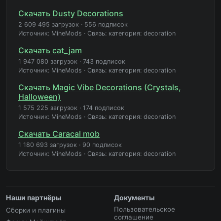
Скачать Dusty Decorations
2 609 495 загрузок
·
556 подписок
Источник: MineMods
·
Связь: категория: decoration
Скачать cat_jam
1 947 080 загрузок
·
743 подписок
Источник: MineMods
·
Связь: категория: decoration
Скачать Magic Vibe Decorations (Crystals,
Halloween)
1 575 225 загрузок
·
174 подписок
Источник: MineMods
·
Связь: категория: decoration
Скачать Caracal mob
1 180 693 загрузок
·
90 подписок
Источник: MineMods
·
Связь: категория: decoration
Наши партнёры
Документы
Пользовательское
Сборки и плагины
соглашение