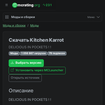
mcrating
.org
2
3
1
Моды и сборки
Меню
Моды и сборки
/
Моды
Скачать Kitchen Karrot
DELICIOUS IN POCKETS ! !
Моды
1 056 867 загрузок
79 подписок
Выбрать версию
Установить через MCLauncher
Открыть источник
Описание
DELICIOUS IN POCKETS ! !