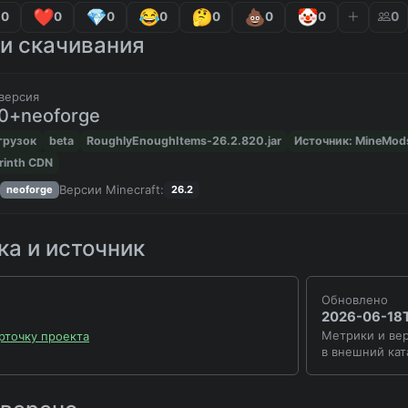
0
0
0
0
0
0
0
0
и скачивания
версия
20+neoforge
агрузок
beta
RoughlyEnoughItems-26.2.820.jar
Источник: MineMod
rinth CDN
Версии Minecraft:
neoforge
26.2
а и источник
Обновлено
2026-06-18
Метрики и вер
рточку проекта
в внешний кат