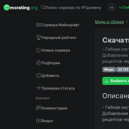
mcrating
.org
Сей
Моды и сборки
/
Сервера Майнкрафт
Народный рейтинг
Скачать
- Гибкая си
Новые сервера
Добавление 
рецептов че
Подборки
Моды
22 122
Добавить
Выбрать 
Проверка статуса
Описан
Контент
- Гибкая си
Комментарии
Добавление 
рецептов че
Видео