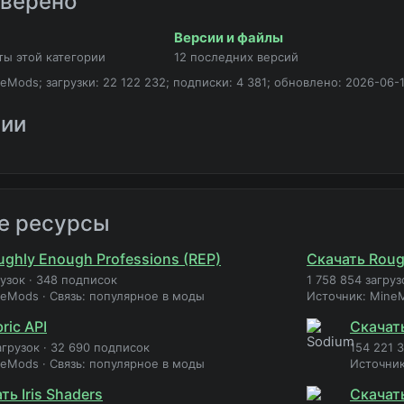
оверено
Версии и файлы
ты этой категории
12 последних версий
eMods; загрузки: 22 122 232; подписки: 4 381; обновлено: 2026-06-
рии
е ресурсы
ghly Enough Professions (REP)
Скачать Roug
рузок
·
348 подписок
1 758 854 загруз
neMods
·
Связь: популярное в моды
Источник: Mine
ric API
Скачат
агрузок
·
32 690 подписок
154 221 
neMods
·
Связь: популярное в моды
Источни
ть Iris Shaders
Скачать