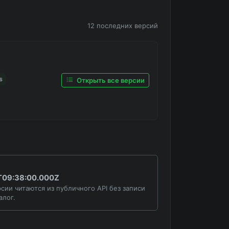
12 последних версий
s
Открыть все версии
T09:38:00.000Z
сии читаются из публичного API без записи
алог.