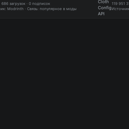
1 686 загрузок
·
0 подписок
119 951 3
ик: Modrinth
·
Связь: популярное в моды
Источни