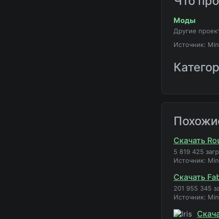
Что пр
Моды
Другие проек
Источник: Min
Катего
Похожи
Скачать Rou
5 819 425 заг
Источник: Mi
Скачать Fab
201 955 345 з
Источник: Mi
Скача