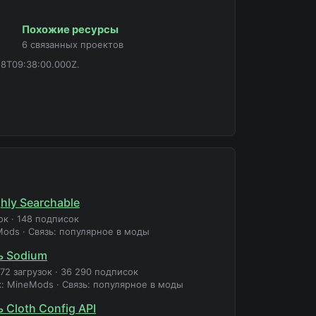
Похожие ресурсы
6 связанных проектов
18T09:38:00.000Z.
hly Searchable
ок
·
148 подписок
Mods
·
Связь: популярное в моды
ь Sodium
372 загрузок
·
36 290 подписок
к: MineMods
·
Связь: популярное в моды
 Cloth Config API