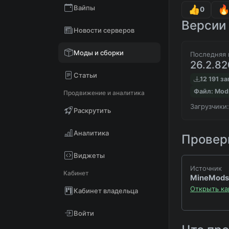
Вайпы
0
Версии 
Новости серверов
Моды и сборки
Последняя 
26.2.8
Статьи
12 191 з
Файл: Mod
Продвижение и аналитика
Загрузчики:
Раскрутить
Аналитика
Проверк
Виджеты
Источник
Кабинет
MineMods
Открыть ка
Кабинет владельца
Войти