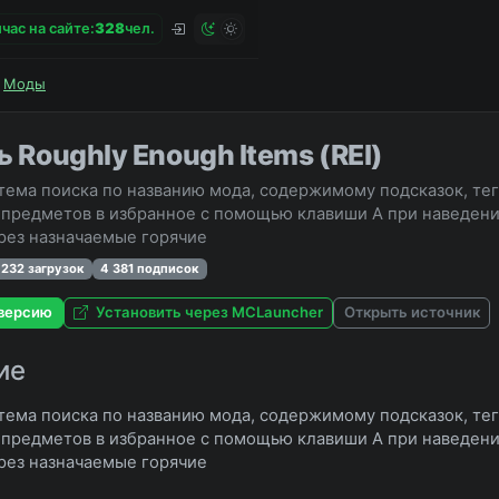
час на сайте:
3
2
8
чел.
Моды
 Roughly Enough Items (REI)
стема поиска по названию мода, содержимому подсказок, те
предметов в избранное с помощью клавиши A при наведении
рез назначаемые горячие
 232 загрузок
4 381 подписок
версию
Установить через MCLauncher
Открыть источник
ие
стема поиска по названию мода, содержимому подсказок, те
предметов в избранное с помощью клавиши A при наведении
рез назначаемые горячие