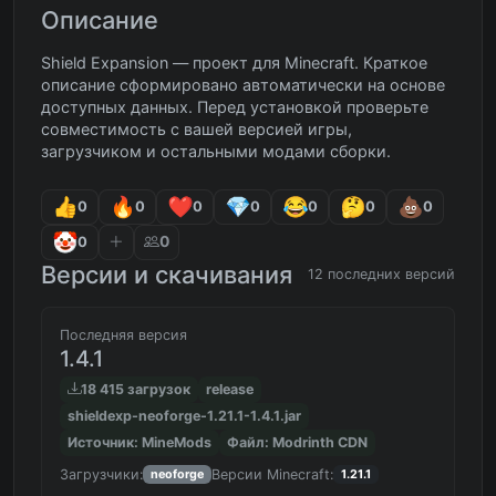
Описание
Shield Expansion — проект для Minecraft. Краткое
описание сформировано автоматически на основе
доступных данных. Перед установкой проверьте
совместимость с вашей версией игры,
загрузчиком и остальными модами сборки.
0
0
0
0
0
0
0
0
0
Версии и скачивания
12 последних версий
Последняя версия
1.4.1
18 415 загрузок
release
shieldexp-neoforge-1.21.1-1.4.1.jar
Источник: MineMods
Файл: Modrinth CDN
Загрузчики:
Версии Minecraft:
neoforge
1.21.1