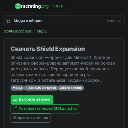
mcrating
.org
8
7
0
Моды и сборки
Меню
Моды и сборки
/
Моды
Скачать Shield Expansion
Shield Expansion — проект для Minecraft. Краткое
описание сформировано автоматически на основе
доступных данных. Перед установкой проверьте
совместимость с вашей версией игры,
загрузчиком и остальными модами сборки.
Моды
1 349 020 загрузок
344 подписок
Выбрать версию
Установить через MCLauncher
Открыть источник