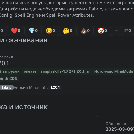
 и пассивные бонусы, которые существенно меняют игровы
Для работы мода необходимы загрузчик Fabric, а также допо
 Config, Spell Engine и Spell Power Attributes.
0
0
0
0
0
0
0
0
и скачивания
версия
20.1
2 загрузок
release
simplyskills-1.7.2+1.20.1.jar
Источник: MineMods
rinth CDN
Версии Minecraft:
fabric
1.20.1
а и источник
Обновлено
2025-03-09