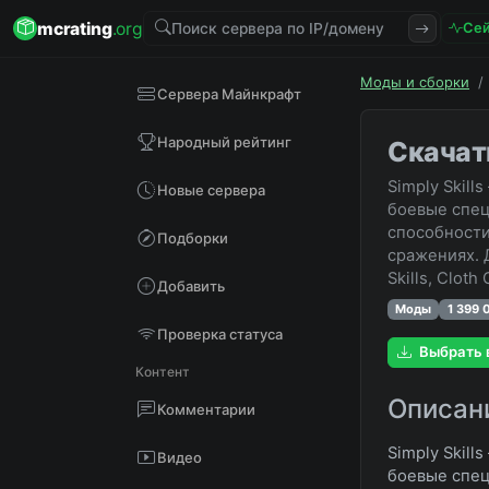
mcrating
.org
Сей
Моды и сборки
/
Сервера Майнкрафт
Народный рейтинг
Скачать
Simply Skil
Новые сервера
боевые спец
способности
Подборки
сражениях. 
Skills, Cloth
Добавить
Моды
1 399 
Проверка статуса
Выбрать 
Контент
Описан
Комментарии
Simply Skil
Видео
боевые спец