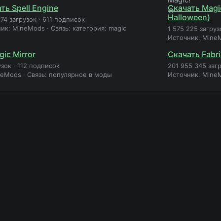
ть Spell Engine
Скачать Magic
Halloween)
274 загрузок
·
611 подписок
ник: MineMods
·
Связь: категория: magic
1 575 225 загруз
Источник: Mine
ic Mirror
Скачать Fabri
узок
·
112 подписок
201 955 345 заг
neMods
·
Связь: популярное в моды
Источник: Mine