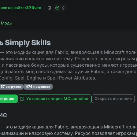
час на сайте:
3
7
9
чел.
Моды
 Simply Skills
ls — это модификация для Fabric, внедряющая в Minecraft по
иализации и классовую систему. Ресурс позволяет игрокам
 и пассивные бонусы, которые существенно меняют игровы
Для работы мода необходимы загрузчик Fabric, а также допо
 Config, Spell Engine и Spell Power Attributes.
057 загрузок
474 подписок
версию
Установить через MCLauncher
Открыть источник
ие
ls — это модификация для Fabric, внедряющая в Minecraft по
иализации и классовую систему. Ресурс позволяет игрокам