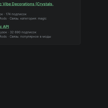
 Vibe Decorations (Crystals,
ок
·
174 подписок
Mods
·
Связь: категория: magic
c API
рузок
·
32 690 подписок
Mods
·
Связь: популярное в моды