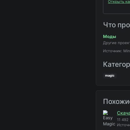
Открыть ка
Что пр
Моды
Другие проек
Источник: Min
Катего
magic
Похожи
Скача
11 492
Источ