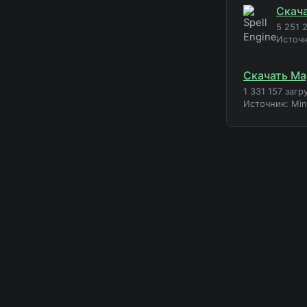
Скача
5 251 
Источ
Скачать Mag
1 331 157 загр
Источник: Mi