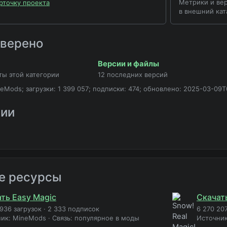
Метрики и вер
рточку проекта
в внешний кат
оверено
Версии и файлы
ты этой категории
12 последних версий
eMods; загрузки: 1 399 057; подписки: 474; обновлено: 2025-03-09T
рии
е ресурсы
ть Easy Magic
Скачать
 936 загрузок
·
2 333 подписок
6 270 20
ник: MineMods
·
Связь: популярное в моды
Источни