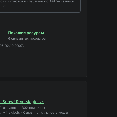
сии читаются из публичного API без записи
алог.
Похожие ресурсы
6 связанных проектов
05:02:19.000Z.
 Snow! Real Magic! ⛄
7 загрузок
·
1 302 подписок
к: MineMods
·
Связь: популярное в моды