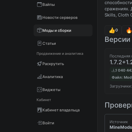
способности
Вайпы
сражениях. 
Skills, Cloth
Новости серверов
0
Моды и сборки
Версии 
Статьи
Продвижение и аналитика
Последняя 
1.7.2+1.
Раскрутить
1 040 44
Аналитика
Файл: Mod
Загрузчики:
Виджеты
Кабинет
Проверк
Кабинет владельца
Источник
Войти
MineMods