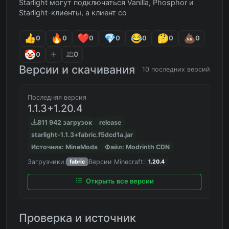
Starlight могут подключаться Vanilla, Phosphor и
Starlight-клиенты, а клиент со
0
0
0
0
0
0
0
0
0
Версии и скачивания
10 последних версий
Последняя версия
1.1.3+1.20.4
811 942 загрузок
release
starlight-1.1.3+fabric.f5dcd1a.jar
Источник: MineMods
Файл: Modrinth CDN
Загрузчики:
Версии Minecraft:
fabric
1.20.4
Открыть все версии
Проверка и источник