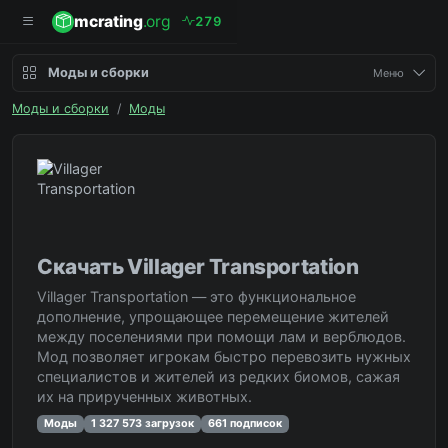
mcrating
.org
2
7
9
Моды и сборки
Меню
Моды и сборки
/
Моды
Скачать Villager Transportation
Villager Transportation — это функциональное
дополнение, упрощающее перемещение жителей
между поселениями при помощи лам и верблюдов.
Мод позволяет игрокам быстро перевозить нужных
специалистов и жителей из редких биомов, сажая
их на прирученных животных.
Моды
1 327 573 загрузок
661 подписок