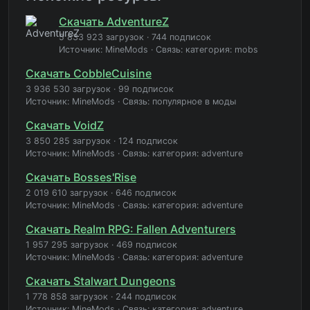
Скачать AdventureZ
5 833 923 загрузок
·
744 подписок
Источник: MineMods
·
Связь: категория: mobs
Скачать CobbleCuisine
3 936 530 загрузок
·
99 подписок
Источник: MineMods
·
Связь: популярное в моды
Скачать VoidZ
3 850 285 загрузок
·
124 подписок
Источник: MineMods
·
Связь: категория: adventure
Скачать Bosses'Rise
2 019 610 загрузок
·
646 подписок
Источник: MineMods
·
Связь: категория: adventure
Скачать Realm RPG: Fallen Adventurers
1 957 295 загрузок
·
469 подписок
Источник: MineMods
·
Связь: категория: adventure
Скачать Stalwart Dungeons
1 778 858 загрузок
·
244 подписок
Источник: MineMods
·
Связь: категория: adventure