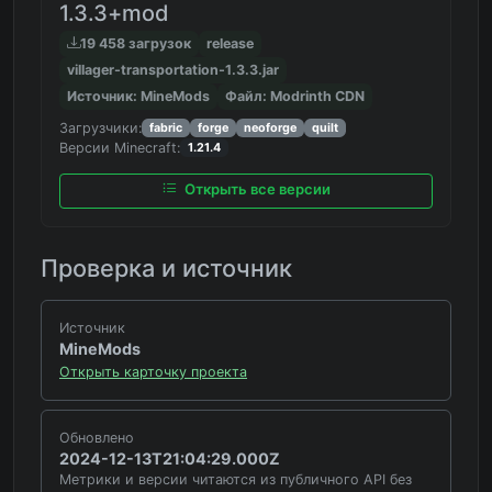
1.3.3+mod
19 458 загрузок
release
villager-transportation-1.3.3.jar
Источник: MineMods
Файл: Modrinth CDN
Загрузчики:
fabric
forge
neoforge
quilt
Версии Minecraft:
1.21.4
Открыть все версии
Проверка и источник
Источник
MineMods
Открыть карточку проекта
Обновлено
2024-12-13T21:04:29.000Z
Метрики и версии читаются из публичного API без