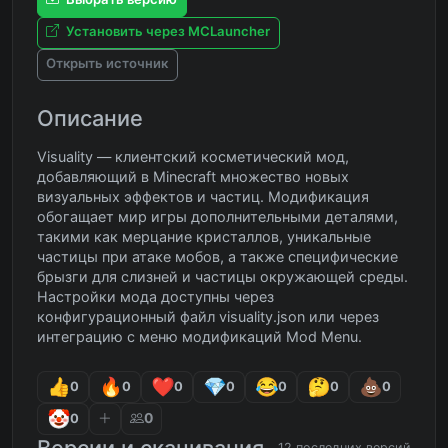
Установить через MCLauncher
Открыть источник
Описание
Visuality — клиентский косметический мод,
добавляющий в Minecraft множество новых
визуальных эффектов и частиц. Модификация
обогащает мир игры дополнительными деталями,
такими как мерцание кристаллов, уникальные
частицы при атаке мобов, а также специфические
брызги для слизней и частицы окружающей среды.
Настройки мода доступны через
конфигурационный файл visuality.json или через
интеграцию с меню модификаций Mod Menu.
0
0
0
0
0
0
0
0
0
Версии и скачивания
12 последних версий