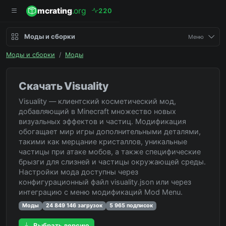
mcrating
.org
2
2
0
Моды и сборки
Меню
Моды и сборки
/
Моды
Скачать Visuality
Visuality — клиентский косметический мод,
добавляющий в Minecraft множество новых
визуальных эффектов и частиц. Модификация
обогащает мир игры дополнительными деталями,
такими как мерцание кристаллов, уникальные
частицы при атаке мобов, а также специфические
брызги для слизней и частицы окружающей среды.
Настройки мода доступны через
конфигурационный файл visuality.json или через
интеграцию с меню модификаций Mod Menu.
Моды
24 849 146 загрузок
5 965 подписок
Выбрать версию