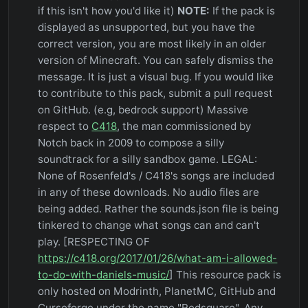
if this isn't how you'd like it)
NOTE:
If the pack is
displayed as unsupported, but you have the
correct version, you are most likely in an older
version of Minecraft. You can safely dismiss the
message. It is just a visual bug. If you would like
to contribute to this pack, submit a pull request
on GitHub. (e.g, bedrock support) Massive
respect to
C418
, the man commissioned by
Notch back in 2009 to compose a silly
soundtrack for a silly sandbox game. LEGAL:
None of Rosenfeld's / C418's songs are included
in any of these downloads. No audio files are
being added. Rather the sounds.json file is being
tinkered to change what songs can and can't
play. [RESPECTING OF
https://c418.org/2017/01/26/what-am-i-allowed-
to-do-with-daniels-music/
] This resource pack is
only hosted on Modrinth, PlanetMC, GitHub and
Curseforge under the name "Redsquare". Any