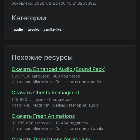
обновлено: 2026-03-25T06:43:21.325569Z.
Категории
audio
tweaks
vanilla-like
Похожие ресурсы
Скачать Enhanced Audio (Sound Pack)
1 957 560 загрузок
·
383 подписок
Источник: MineMods
·
Связь: категория: audio
Скачать Chests Reimagined
125 920 загрузок
·
0 подписок
Источник: Modrinth
·
Связь: категория: audio
Скачать Fresh Animations
33 615 856 загрузок
·
12 464 подписок
Источник: MineMods
·
Связь: категория: tweaks
Скачать Translations for Sodium