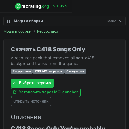
mcrating
.org
1
8
2
5
Моды и сборки
Меню
Моды и сборки
/
Ресурспаки
Скачать C418 Songs Only
A resource pack that removes all non-c418
background tracks from the game.
Ресурспаки
288 743 загрузок
0 подписок
Выбрать версию
Установить через MCLauncher
Открыть источник
Описание
C418 Songs Only You've probably