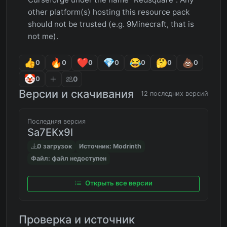
other platform(s) hosting this resource pack
should not be trusted (e.g. 9Minecraft, that is
not me).
0
0
0
0
0
0
0
0
0
Версии и скачивания
12 последних версий
Последняя версия
Sa7EKx9l
0 загрузок
Источник: Modrinth
Файл: файл недоступен
Открыть все версии
Проверка и источник