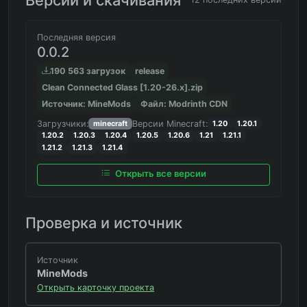
Последняя версия
0.0.2
190 563 загрузок
release
Clean Connected Glass [1.20-26.x].zip
Источник: MineMods
Файл: Modrinth CDN
Загрузчики:
Версии Minecraft:
minecraft
1.20
1.20.1
1.20.2
1.20.3
1.20.4
1.20.5
1.20.6
1.21
1.21.1
1.21.2
1.21.3
1.21.4
Открыть все версии
Проверка и источник
Источник
MineMods
Открыть карточку проекта