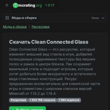
mcrating
.org
2
1
7
Моды и сборки
Меню
Моды и сборки
/
Ресурспаки
Скачать Clean Connected Glass
Clean Connected Glass — это ресурспак, который
изменяет внешний вид стекла в игре, добавляя
полноценные соединяемые текстуры без лишних
полос и рамок в центре блоков. Пак сохраняет
ванильный стиль и подходит игрокам, которые
хотят добиться более аккуратного и эстетичного
вида стеклянных конструкций. Ресурс
предназначен исключительно для клиентской части
игры и совместим с широким списком версий
Minecraft от 1.16.2 до 1.19.4.
Ресурспаки
1 504 768 загрузок
1 084 подписок
Выбрать версию