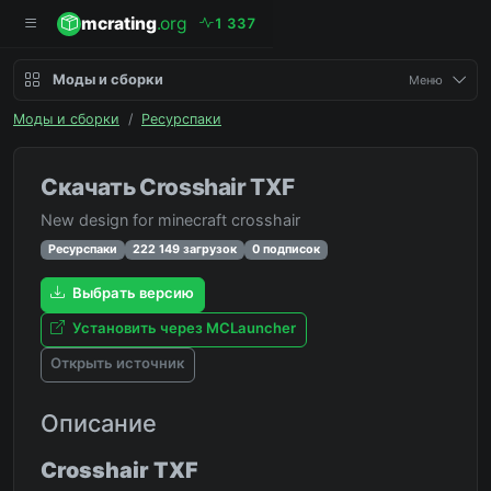
mcrating
.org
1
3
3
7
Моды и сборки
Меню
Моды и сборки
/
Ресурспаки
Скачать Crosshair TXF
New design for minecraft crosshair
Ресурспаки
222 149 загрузок
0 подписок
Выбрать версию
Установить через MCLauncher
Открыть источник
Описание
Crosshair TXF