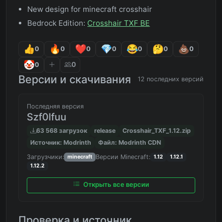
New design for minecraft crosshair
Bedrock Edition:
Crosshair TXF BE
0
0
0
0
0
0
0
0
0
Версии и скачивания
12 последних версий
Последняя версия
Szf0lfuu
63 568 загрузок
release
Crosshair_TXF_1.12.zip
Источник: Modrinth
Файл: Modrinth CDN
Загрузчики:
Версии Minecraft:
minecraft
1.12
1.12.1
1.12.2
Открыть все версии
Проверка и источник