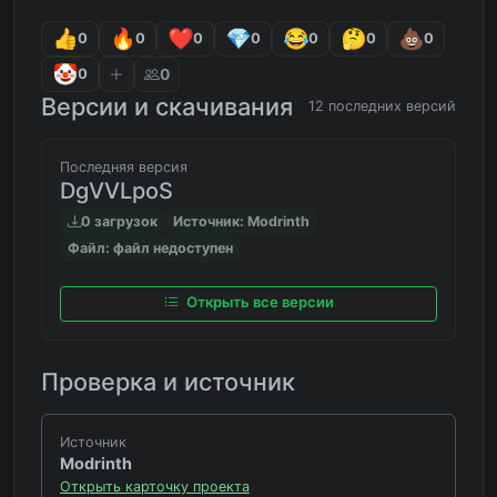
0
0
0
0
0
0
0
0
0
Версии и скачивания
12 последних версий
Последняя версия
DgVVLpoS
0 загрузок
Источник: Modrinth
Файл: файл недоступен
Открыть все версии
Проверка и источник
Источник
Modrinth
Открыть карточку проекта