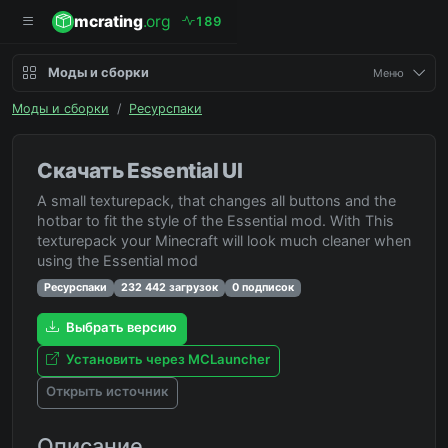
mcrating
.org
1
8
9
Моды и сборки
Меню
Моды и сборки
/
Ресурспаки
Скачать Essential UI
A small texturepack, that changes all buttons and the
hotbar to fit the style of the Essential mod. With This
texturepack your Minecraft will look much cleaner when
using the Essential mod
Ресурспаки
232 442 загрузок
0 подписок
Выбрать версию
Установить через MCLauncher
Открыть источник
Описание