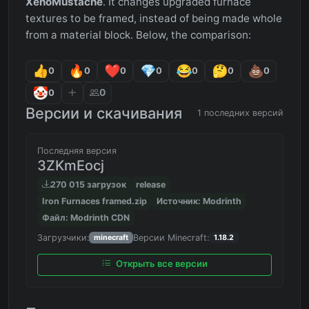
XenoMustache
. It changes upgraded furnace
textures to be framed, instead of being made whole
from a material block. Below, the comparison:
0
0
0
0
0
0
0
0
0
Версии и скачивания
1 последних версий
Последняя версия
3ZKmEocj
270 015 загрузок
release
Iron Furnaces framed.zip
Источник: Modrinth
Файл: Modrinth CDN
Загрузчики:
Версии Minecraft:
minecraft
1.18.2
Открыть все версии