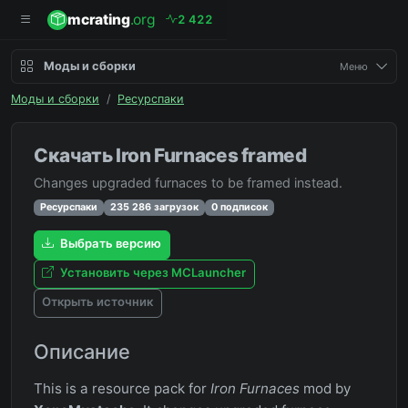
mcrating
.org
2
4
2
2
Моды и сборки
Меню
Моды и сборки
/
Ресурспаки
Скачать Iron Furnaces framed
Changes upgraded furnaces to be framed instead.
Ресурспаки
235 286 загрузок
0 подписок
Выбрать версию
Установить через MCLauncher
Открыть источник
Описание
This is a resource pack for
Iron Furnaces
mod by