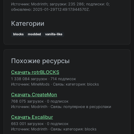
Источник: Modrinth; загрузки: 235 286; подписки: 0;
обновлено: 2025-01-29T12:49:17.944570Z.
Категории
blocks
modded
vanilla-like
Похожие ресурсы
Скачать rotrBLOCKS
1 338 084 загрузок
·
714 подписок
Источник: MineMods
·
Связь: категория: blocks
Скачать CreateMon
768 075 загрузок
·
0 подписок
Источник: Modrinth
·
Связь: популярное в ресурспаки
Скачать Excalibur
663 001 загрузок
·
0 подписок
Источник: Modrinth
·
Связь: категория: blocks