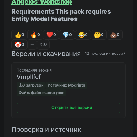
Angelos' Workshop
Requirements This pack requires
Entity Model Features
0
0
0
0
0
0
0
0
0
Версии и скачивания
12 последних версий
Последняя версия
VmpIIfcf
0 загрузок
Источник: Modrinth
Файл: файл недоступен
Открыть все версии
Проверка и источник