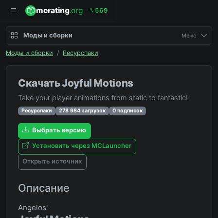
mcrating
.org
5
6
9
Моды и сборки
Меню
Моды и сборки
/
Ресурспаки
Скачать Joyful Motions
Take your player animations from static to fantastic!
Ресурспаки
278 984 загрузок
0 подписок
Выбрать версию
Установить через MCLauncher
Открыть источник
Описание
Angelos'