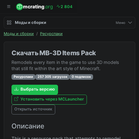
mcrating
.org
2
8
0
4
Моды и сборки
Меню
Моды и сборки
/
Ресурспаки
Скачать MB-3D Items Pack
Remodels every item in the game to use 3D models
that still fit within the art style of Minecraft.
Ресурспаки
257 305 загрузок
0 подписок
Выбрать версию
Установить через MCLauncher
Открыть источник
Описание
This is a resource pack that attempts to remodel