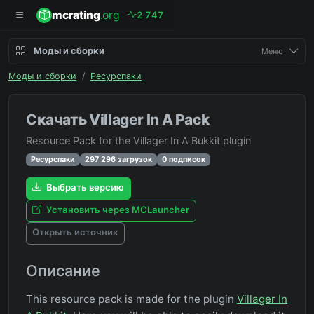
mcrating
.org
2
7
4
7
Моды и сборки
Меню
Моды и сборки
/
Ресурспаки
Скачать Villager In A Pack
Resource Pack for the Villager In A Bukkit plugin
Ресурспаки
297 296 загрузок
0 подписок
Выбрать версию
Установить через MCLauncher
Открыть источник
Описание
This resource pack is made for the plugin
Villager In