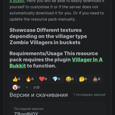
A Bukkit
. Here you will be able to easily download it
yourself to customise it or if the server does not
automatically download it for you. Or if you need to
update the resource pack manually.
Showcase Different textures
depending on the villager type
Zombie Villagers in buckets
Requirements/Usage This resource
pack requires the plugin
Villager In A
Bukkit
to function.
0
0
0
0
0
0
0
0
0
Версии и скачивания
1 последних версий
Последняя версия
ZBgqIN0Y