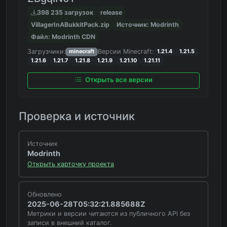
398 235 загрузок
release
VillagerInABukkitPack.zip
Источник: Modrinth
Файл: Modrinth CDN
Загрузчики:
Версии Minecraft:
minecraft
1.21.4
1.21.5
1.21.6
1.21.7
1.21.8
1.21.9
1.21.10
1.21.11
Открыть все версии
Проверка и источник
Источник
Modrinth
Открыть карточку проекта
Обновлено
2025-06-28T05:32:21.885688Z
Метрики и версии читаются из публичного API без
записи в внешний каталог.