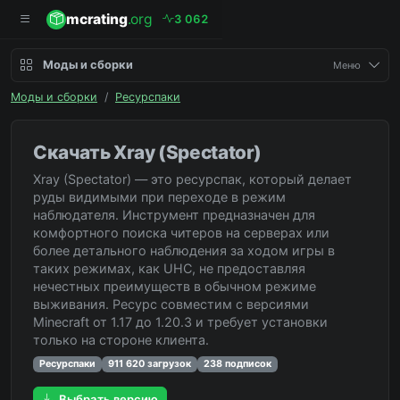
mcrating
.org
3
0
6
2
Моды и сборки
Меню
Моды и сборки
/
Ресурспаки
Скачать Xray (Spectator)
Xray (Spectator) — это ресурспак, который делает
руды видимыми при переходе в режим
наблюдателя. Инструмент предназначен для
комфортного поиска читеров на серверах или
более детального наблюдения за ходом игры в
таких режимах, как UHC, не предоставляя
нечестных преимуществ в обычном режиме
выживания. Ресурс совместим с версиями
Minecraft от 1.17 до 1.20.3 и требует установки
только на стороне клиента.
Ресурспаки
911 620 загрузок
238 подписок
Выбрать версию