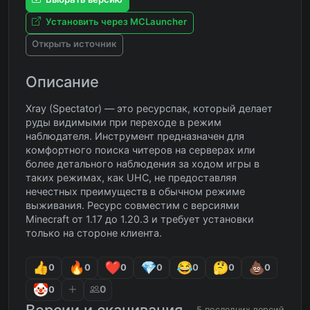
Установить через MCLauncher
Открыть источник
Описание
Xray (Spectator) — это ресурспак, который делает
руды видимыми при переходе в режим
наблюдателя. Инструмент предназначен для
комфортного поиска читеров на серверах или
более детального наблюдения за ходом игры в
таких режимах, как UHC, не предоставляя
нечестных преимуществ в обычном режиме
выживания. Ресурс совместим с версиями
Minecraft от 1.17 до 1.20.3 и требует установки
только на стороне клиента.
0
0
0
0
0
0
0
0
0
Версии и скачивания
5 последних версий