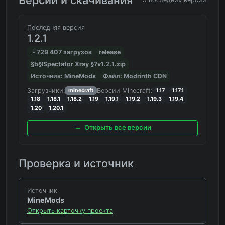
Последняя версия
1.2.1
729 407 загрузок
release
§b§lSpectator Xray §7v1.2.1.zip
Источник: MineMods
Файл: Modrinth CDN
Загрузчики:
Версии Minecraft:
minecraft
1.17
1.17.1
1.18
1.18.1
1.18.2
1.19
1.19.1
1.19.2
1.19.3
1.19.4
1.20
1.20.1
Открыть все версии
Проверка и источник
Источник
MineMods
Открыть карточку проекта