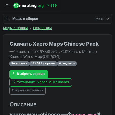
mcrating
.org
1
8
9
Моды и сборки
Меню
Моды и сборки
/
Ресурспаки
Скачать Xaero Maps Chinese Pack
一个xaero-map的汉化资源包，包括Xaero's Minimap
Xaero's World Map模组的汉化
Ресурспаки
213 694 загрузок
0 подписок
Выбрать версию
Установить через MCLauncher
Открыть источник
Описание
xaero-map-chinese 一个
的
xaero-map