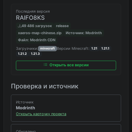
Последняя версия
RAIFO8KS
49 486 загрузок
release
xaeros-map-chinese.zip
Источник: Modrinth
Файл: Modrinth CDN
Загрузчики:
Версии Minecraft:
minecraft
1.21
1.21.1
1.21.2
1.21.3
Открыть все версии
Проверка и источник
Источник
Modrinth
Открыть карточку проекта
Обновлено