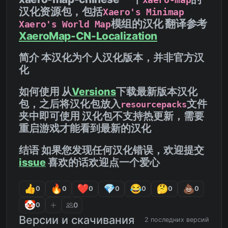
汉化资源包，包括
Xaero's Minimap
模组的汉化 翻译参考
Xaero's World Map
XaeroMap-CN-Localization
简介
本汉化为个人汉化版本，并非官方汉
化
如何使用 从
Versions
下载最新版本汉化
包，之后将汉化包放入
文件
resourcepacks
夹中即可使用
汉化包不支持热更新，需要
重启游戏才能看到最新的汉化
结语 如果您发现任何汉化错误，欢迎提交
issue
喜欢的话欢迎点一个
爱心
0
0
0
0
0
0
0
0
0
Версии и скачивания
2 последних версий