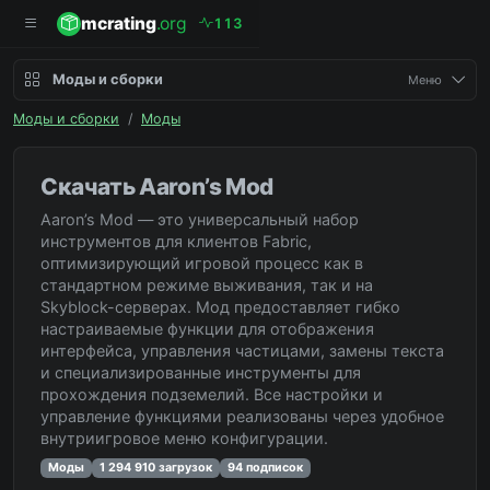
mcrating
.org
1
1
3
Моды и сборки
Меню
Моды и сборки
/
Моды
Скачать Aaron’s Mod
Aaron’s Mod — это универсальный набор
инструментов для клиентов Fabric,
оптимизирующий игровой процесс как в
стандартном режиме выживания, так и на
Skyblock-серверах. Мод предоставляет гибко
настраиваемые функции для отображения
интерфейса, управления частицами, замены текста
и специализированные инструменты для
прохождения подземелий. Все настройки и
управление функциями реализованы через удобное
внутриигровое меню конфигурации.
Моды
1 294 910 загрузок
94 подписок