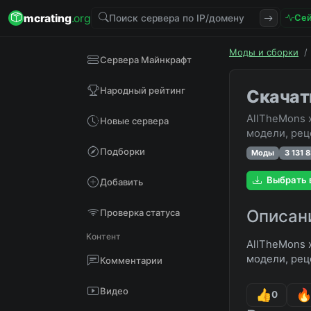
mcrating
.org
Сей
Моды и сборки
/
Сервера Майнкрафт
Народный рейтинг
Скачат
AllTheMons 
Новые сервера
модели, реце
Подборки
Моды
3 131 
Выбрать 
Добавить
Описан
Проверка статуса
Контент
AllTheMons 
модели, реце
Комментарии
Видео
0