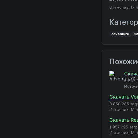
Источник: Min
Катего
adventure
m
Похожи
Скача
5 833 
Источ
Скачать Vo
3 850 285 заг
Источник: Mi
Скачать Rea
1 957 295 заг
Источник: Mi