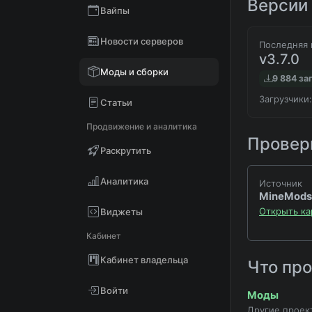
Версии 
Вайпы
Новости серверов
Последняя 
v3.7.0
Моды и сборки
9 884 за
Загрузчики:
Статьи
Продвижение и аналитика
Проверк
Раскрутить
Аналитика
Источник
MineMods
Открыть ка
Виджеты
Кабинет
Кабинет владельца
Что пр
Войти
Моды
Другие проек