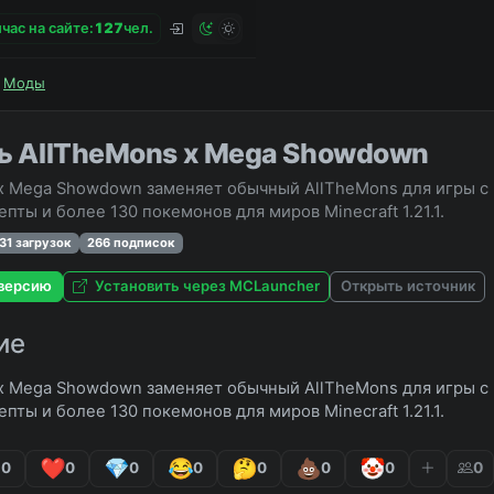
час на сайте:
1
2
7
чел.
Моды
ь AllTheMons x Mega Showdown
x Mega Showdown заменяет обычный AllTheMons для игры с
пты и более 130 покемонов для миров Minecraft 1.21.1.
831 загрузок
266 подписок
версию
Установить через MCLauncher
Открыть источник
ие
x Mega Showdown заменяет обычный AllTheMons для игры с
пты и более 130 покемонов для миров Minecraft 1.21.1.
0
0
0
0
0
0
0
0