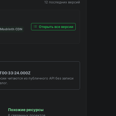
12 последних версий
Открыть все версии
 Modrinth CDN
T00:33:24.000Z
сии читаются из публичного API без записи
алог.
Похожие ресурсы
6 связанных проектов