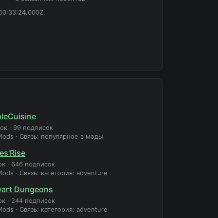
00:33:24.000Z.
leCuisine
зок
·
99 подписок
Mods
·
Связь: популярное в моды
es'Rise
ок
·
646 подписок
Mods
·
Связь: категория: adventure
wart Dungeons
ок
·
244 подписок
Mods
·
Связь: категория: adventure