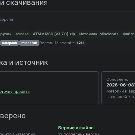
и скачивания
версия
грузок
release
ATM x MSD [v3.7.0].zip
Источник: MineMods
Файл:
Версии Minecraft:
datapack
minecraft
1.21.1
а и источник
Обновлено
2026-06-08
Метрики и вер
рточку проекта
в внешний кат
оверено
Версии и файлы
ты этой категории
12 последних версий