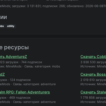
eMods; загрузки: 3 131 831; подписки: 266; обновлено: 2026-06-08T
рии
obs
utility
е ресурсы
ть AdventureZ
Скачать Cobb
923 загрузок
·
744 подписок
3 936 530 загру
ник: MineMods
·
Связь: категория: mobs
Источник: Mine
idZ
Скачать Boss
рузок
·
124 подписок
2 019 610 загруз
neMods
·
Связь: категория: adventure
Источник: Mine
lm RPG: Fallen Adventurers
Скачать Stal
рузок
·
469 подписок
1 778 858 загруз
neMods
·
Связь: категория: adventure
Источник: Mine