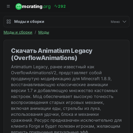
mcrating
.org
2
9
2
Моды и сборки
Меню
Моды и сборки
/
Моды
Скачать Animatium Legacy
(OverflowAnimations)
Animatium Legacy, ранее известный как
OverflowAnimationsV2, представляет собой
продвинутую модификацию для Minecraft 1.8.9,
восстанавливающую классические анимации
версии 1.7 и добавляющую множество кастомных
настроек. Мод обеспечивает высокую точность
воспроизведения старых игровых механик,
включая анимации еды, стрельбы из лука,
использования удочки, блока и механики
сражений. Ресурс предназначен исключительно для
клиента Forge и будет полезен игрокам, желающим
вернуть привычные визуальные эфф