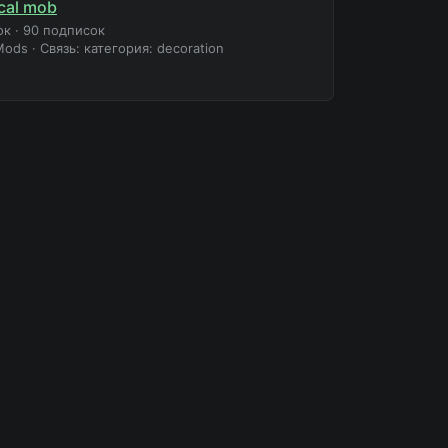
cal mob
ок
·
90 подписок
Mods
·
Связь: категория: decoration