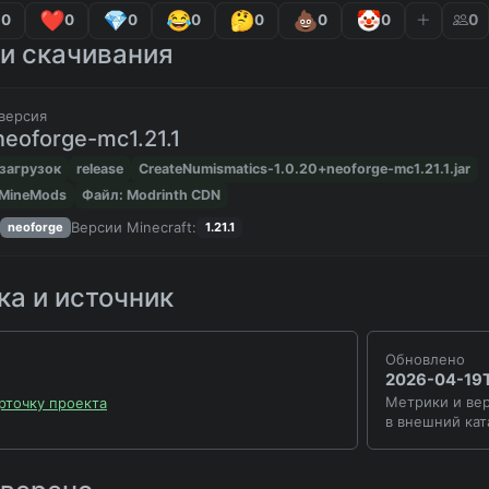
0
0
0
0
0
0
0
0
и скачивания
версия
neoforge-mc1.21.1
загрузок
release
CreateNumismatics-1.0.20+neoforge-mc1.21.1.jar
 MineMods
Файл: Modrinth CDN
Версии Minecraft:
neoforge
1.21.1
а и источник
Обновлено
2026-04-19T
Метрики и вер
рточку проекта
в внешний кат