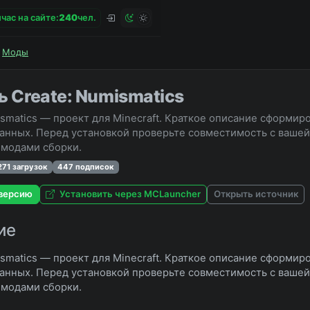
час на сайте:
2
4
0
чел.
Моды
ь Create: Numismatics
ismatics — проект для Minecraft. Краткое описание сформир
анных. Перед установкой проверьте совместимость с вашей 
модами сборки.
271 загрузок
447 подписок
версию
Установить через MCLauncher
Открыть источник
ие
ismatics — проект для Minecraft. Краткое описание сформир
анных. Перед установкой проверьте совместимость с вашей 
модами сборки.