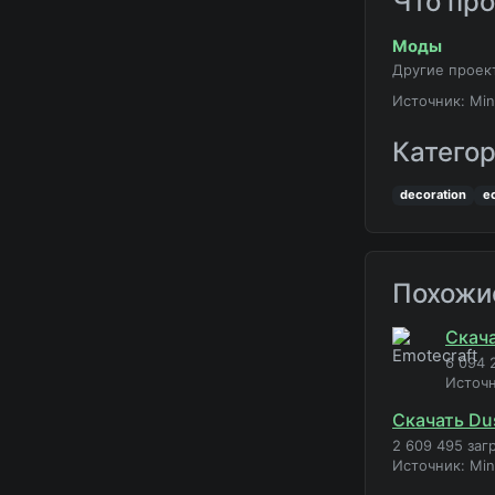
Что пр
Моды
Другие проек
Источник: Min
Катего
decoration
e
Похожи
Скача
6 094 
Источн
Скачать Du
2 609 495 заг
Источник: Mi