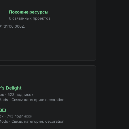
Похожие ресурсы
6 связанных проектов
1:31:06.000Z.
's Delight
зок
·
523 подписок
Mods
·
Связь: категория: decoration
jam
ок
·
743 подписок
Mods
·
Связь: категория: decoration