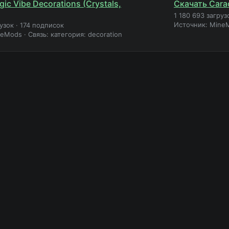
ic Vibe Decorations (Crystals,
Скачать Cara
1 180 693 загруз
Источник: Mine
рузок
·
174 подписок
neMods
·
Связь: категория: decoration