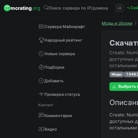
mcrating
.org
Сей
Моды и сборки
/
Сервера Майнкрафт
Народный рейтинг
Скачат
Create: Num
Новые сервера
доступных д
остальными 
Подборки
Моды
1 048 
Добавить
Выбрать 
Проверка статуса
Описан
Контент
Create: Num
Комментарии
доступных д
остальными 
Видео