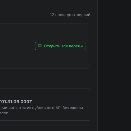
12 последних версий
Открыть все версии
01:31:06.000Z
сии читаются из публичного API без записи
алог.