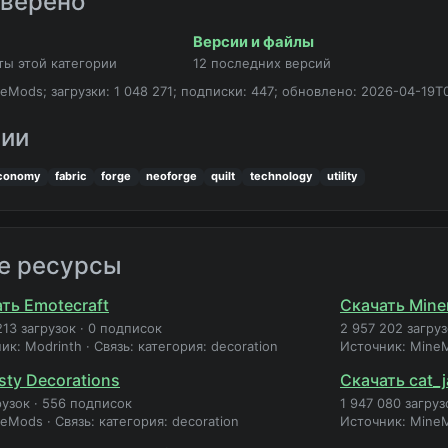
оверено
Версии и файлы
ты этой категории
12 последних версий
eMods; загрузки: 1 048 271; подписки: 447; обновлено: 2026-04-19T0
рии
conomy
fabric
forge
neoforge
quilt
technology
utility
е ресурсы
ть Emotecraft
Скачать Miner
213 загрузок
·
0 подписок
2 957 202 загру
ик: Modrinth
·
Связь: категория: decoration
Источник: Mine
sty Decorations
Скачать cat_
рузок
·
556 подписок
1 947 080 загруз
neMods
·
Связь: категория: decoration
Источник: Mine